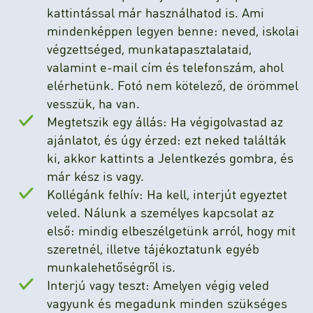
kattintással már használhatod is. Ami
mindenképpen legyen benne: neved, iskolai
végzettséged, munkatapasztalataid,
valamint e-mail cím és telefonszám, ahol
elérhetünk. Fotó nem kötelező, de örömmel
vesszük, ha van.
Megtetszik egy állás: Ha végigolvastad az
ajánlatot, és úgy érzed: ezt neked találták
ki, akkor kattints a Jelentkezés gombra, és
már kész is vagy.
Kollégánk felhív: Ha kell, interjút egyeztet
veled. Nálunk a személyes kapcsolat az
első: mindig elbeszélgetünk arról, hogy mit
szeretnél, illetve tájékoztatunk egyéb
munkalehetőségről is.
Interjú vagy teszt: Amelyen végig veled
vagyunk és megadunk minden szükséges