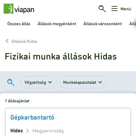
Menü
Összes állás
Állások megyénként
Állások városonként
Áll
Állások Hidas
Fizikai munka állások Hidas
Végzettség
Munkatapasztalat
1 állásajánlat
Gépkarbantartó
Hidas
Magyarország