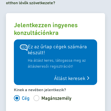
otthon lévők szövetkezete?
Jelentkezzen ingyenes
konzultációnkra
Ez az űrlap cégek számára
készült!
Ha állást keres, látogassa meg az
álláskeresői regisztrációt!
Állást keresek
Kinek a nevében jelentkezik?
Cég
Magánszemély