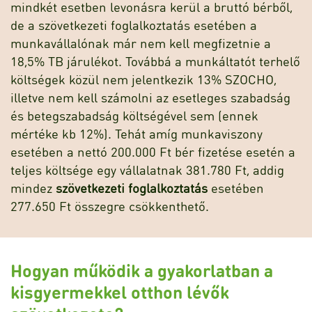
mindkét esetben levonásra kerül a bruttó bérből,
de a szövetkezeti foglalkoztatás esetében a
munkavállalónak már nem kell megfizetnie a
18,5% TB járulékot. Továbbá a munkáltatót terhelő
költségek közül nem jelentkezik 13% SZOCHO,
illetve nem kell számolni az esetleges szabadság
és betegszabadság költségével sem (ennek
mértéke kb 12%). Tehát amíg munkaviszony
esetében a nettó 200.000 Ft bér fizetése esetén a
teljes költsége egy vállalatnak 381.780 Ft, addig
mindez
szövetkezeti foglalkoztatás
esetében
277.650 Ft összegre csökkenthető.
Hogyan működik a gyakorlatban a
kisgyermekkel otthon lévők