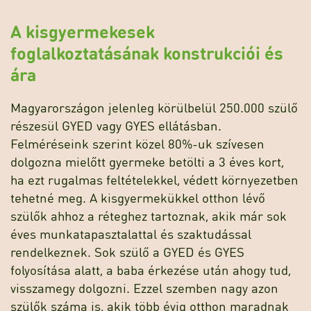
A kisgyermekesek
foglalkoztatásának konstrukciói és
ára
Magyarországon jelenleg körülbelül 250.000 szülő
részesül GYED vagy GYES ellátásban.
Felméréseink szerint közel 80%-uk szívesen
dolgozna mielőtt gyermeke betölti a 3 éves kort,
ha ezt rugalmas feltételekkel, védett környezetben
tehetné meg. A kisgyermekükkel otthon lévő
szülők ahhoz a réteghez tartoznak, akik már sok
éves munkatapasztalattal és szaktudással
rendelkeznek. Sok szülő a GYED és GYES
folyosítása alatt, a baba érkezése után ahogy tud,
visszamegy dolgozni. Ezzel szemben nagy azon
szülők száma is, akik több évig otthon maradnak