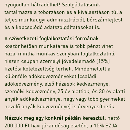
nyugodtan hátradőlhet! Szolgáltatásunk
tartalmazza a toborzáson és a kiválasztáson túl a
teljes munkaügyi adminisztrációt, bérszámfejtést
és a kapcsolódó adatszolgáltatásokat is.
A
szövetkezeti foglalkoztatási formának
köszönhetően munkatársa is több pénzt vihet
haza, mintha munkaviszonyban foglalkoztatná,
hiszen csupán személyi jövedelemadó (15%)
fizetési kötelezettség terheli. Mindemellett a
különféle adókedvezményeket (családi
adókedvezmény, első házasok kedvezménye,
személyi kedvezmény, 25 év alattiak, és 30 év alatti
anyák adókedvezménye, négy vagy több gyermeket
nevelő anyák kedvezménye) is érvényesíthetik.
Nézzük meg egy konkrét példán keresztül:
nettó
200.000 Ft havi járandóság esetén, a 15% SZJA