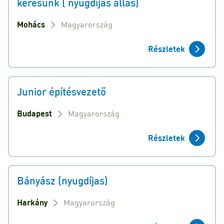
keresünk ( nyugdíjas állás)
Mohács
Magyarország
Részletek
Junior építésvezető
Budapest
Magyarország
Részletek
Bányász (nyugdíjas)
Harkány
Magyarország