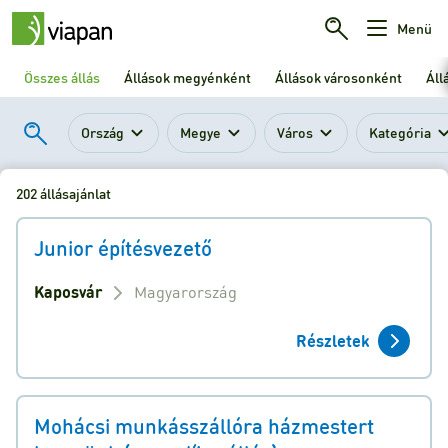
Menü
Összes állás
Állások megyénként
Állások városonként
Áll
Ország
Megye
Város
Kategória
202 állásajánlat
Junior építésvezető
Kaposvár
Magyarország
Részletek
Mohácsi munkásszállóra házmestert