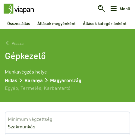
Menü
Összes állás
Állások megyénként
Állások kategóriánként
Vissza
Gépkezelő
Munkavégzés helye
Hidas
Baranya
Magyarország
Egyéb
,
Termelés
,
Karbantartó
Minimum végzettség
Szakmunkás