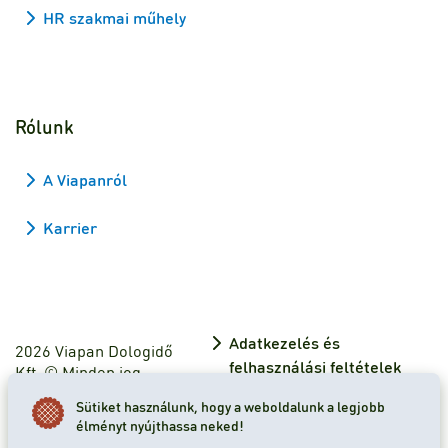
HR szakmai műhely
Rólunk
A Viapanról
Karrier
Adatkezelés és
2026 Viapan Dologidő
felhasználási feltételek
Kft. © Minden jog
fenntartva.
Adatkezelési tájékoztató
Sütiket használunk, hogy a weboldalunk a legjobb
élményt nyújthassa neked!
Sütibeállítások