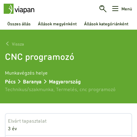
Menü
Összes állás
Állások megyénként
Állások kategóriánként
Vissza
CNC programozó
Munkavégzés helye
Pécs
Baranya
Magyarország
Technikus/szakmunka
,
Termelés
,
cnc programozó
Elvárt tapasztalat
3 év