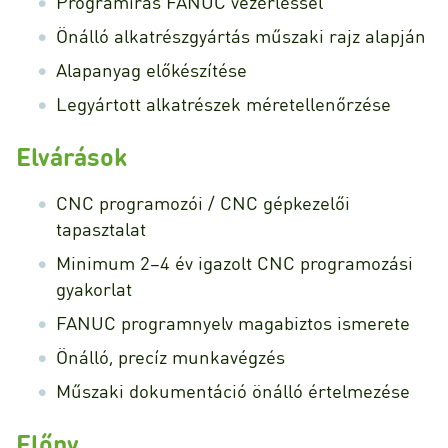
Programírás FANUC vezérléssel
Önálló alkatrészgyártás műszaki rajz alapján
Alapanyag előkészítése
Legyártott alkatrészek méretellenőrzése
Elvárások
CNC programozói / CNC gépkezelői
tapasztalat
Minimum 2–4 év igazolt CNC programozási
gyakorlat
FANUC programnyelv magabiztos ismerete
Önálló, precíz munkavégzés
Műszaki dokumentáció önálló értelmezése
Előny