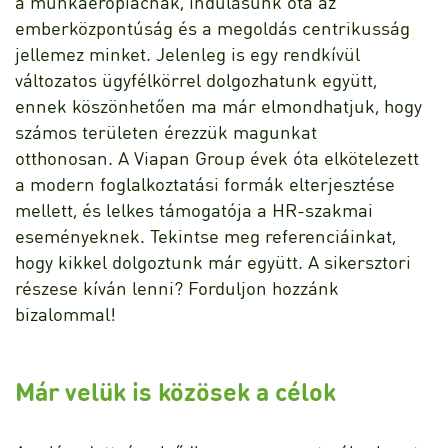
a munkaerőpiacnak, indulásunk óta az
emberközpontúság és a megoldás centrikusság
jellemez minket. Jelenleg is egy rendkívül
változatos ügyfélkörrel dolgozhatunk együtt,
ennek köszönhetően ma már elmondhatjuk, hogy
számos területen érezzük magunkat
otthonosan. A Viapan Group évek óta elkötelezett
a modern foglalkoztatási formák elterjesztése
mellett, és lelkes támogatója a HR-szakmai
eseményeknek. Tekintse meg referenciáinkat,
hogy kikkel dolgoztunk már együtt. A sikersztori
részese kíván lenni? Forduljon hozzánk
bizalommal!
Már velük is közösek a célok