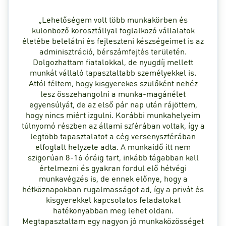
„Lehetőségem volt több munkakörben és
különböző korosztállyal foglalkozó vállalatok
életébe belelátni és fejleszteni készségeimet is az
adminisztráció, bérszámfejtés területén.
Dolgozhattam fiatalokkal, de nyugdíj mellett
munkát vállaló tapasztaltabb személyekkel is.
Attól féltem, hogy kisgyerekes szülőként nehéz
lesz összehangolni a munka-magánélet
egyensúlyát, de az első pár nap után rájöttem,
hogy nincs miért izgulni. Korábbi munkahelyeim
túlnyomó részben az állami szférában voltak, így a
legtöbb tapasztalatot a cég versenyszférában
elfoglalt helyzete adta. A munkaidő itt nem
szigorúan 8-16 óráig tart, inkább tágabban kell
értelmezni és gyakran fordul elő hétvégi
munkavégzés is, de ennek előnye, hogy a
hétköznapokban rugalmasságot ad, így a privát és
kisgyerekkel kapcsolatos feladatokat
hatékonyabban meg lehet oldani.
Megtapasztaltam egy nagyon jó munkaközösséget