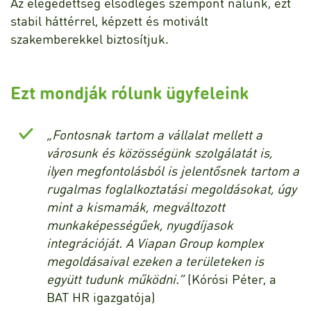
Az elégedettség elsődleges szempont nálunk, ezt
stabil háttérrel, képzett és motivált
szakemberekkel biztosítjuk.
Ezt mondják rólunk ügyfeleink
„Fontosnak tartom a vállalat mellett a
városunk és közösségünk szolgálatát is,
ilyen megfontolásból is jelentősnek tartom a
rugalmas foglalkoztatási megoldásokat, úgy
mint a kismamák, megváltozott
munkaképességűek, nyugdíjasok
integrációját. A Viapan Group komplex
megoldásaival ezeken a területeken is
együtt tudunk működni.”
(Kórósi Péter, a
BAT HR igazgatója)