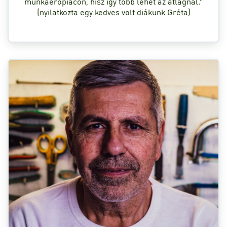
munkaerőpiacon, hisz így több lehet az átlagnál.”
(nyilatkozta egy kedves volt diákunk Gréta)