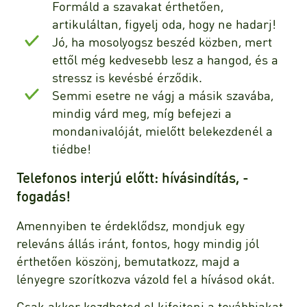
Formáld a szavakat érthetően,
artikuláltan, figyelj oda, hogy ne hadarj!
Jó, ha mosolyogsz beszéd közben, mert
ettől még kedvesebb lesz a hangod, és a
stressz is kevésbé érződik.
Semmi esetre ne vágj a másik szavába,
mindig várd meg, míg befejezi a
mondanivalóját, mielőtt belekezdenél a
tiédbe!
Telefonos interjú előtt: hívásindítás, -
fogadás!
Amennyiben te érdeklődsz, mondjuk egy
releváns állás iránt, fontos, hogy mindig jól
érthetően köszönj, bemutatkozz, majd a
lényegre szorítkozva vázold fel a hívásod okát.
Csak akkor kezdheted el kifejteni a továbbiakat,