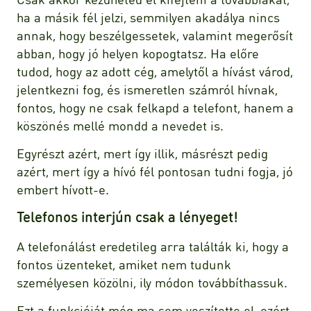
ha a másik fél jelzi, semmilyen akadálya nincs
annak, hogy beszélgessetek, valamint megerősít
abban, hogy jó helyen kopogtatsz. Ha előre
tudod, hogy az adott cég, amelytől a hívást várod,
jelentkezni fog, és ismeretlen számról hívnak,
fontos, hogy ne csak felkapd a telefont, hanem a
köszönés mellé mondd a nevedet is.
Egyrészt azért, mert így illik, másrészt pedig
azért, mert így a hívó fél pontosan tudni fogja, jó
embert hívott-e.
Telefonos interjún csak a lényeget!
A telefonálást eredetileg arra találták ki, hogy a
fontos üzenteket, amiket nem tudunk
személyesen közölni, ily módon továbbíthassuk.
Ezt a funkcióját még ma sem veszítette el, ezért