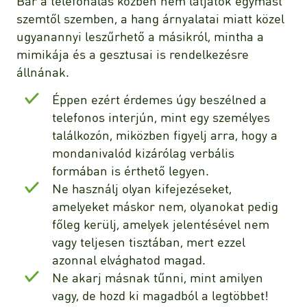
Bár a telefonálás közben nem látjátok egymást
szemtől szemben, a hang árnyalatai miatt közel
ugyanannyi leszűrhető a másikról, mintha a
mimikája és a gesztusai is rendelkezésre
állnának.
Éppen ezért érdemes úgy beszélned a
telefonos interjún, mint egy személyes
találkozón, miközben figyelj arra, hogy a
mondanivalód kizárólag verbális
formában is érthető legyen.
Ne használj olyan kifejezéseket,
amelyeket máskor nem, olyanokat pedig
főleg kerülj, amelyek jelentésével nem
vagy teljesen tisztában, mert ezzel
azonnal elvághatod magad.
Ne akarj másnak tűnni, mint amilyen
vagy, de hozd ki magadból a legtöbbet!