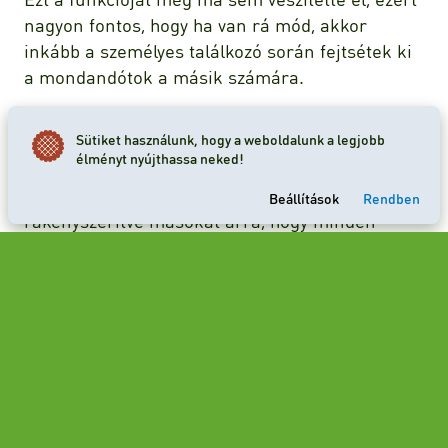
nagyon fontos, hogy ha van rá mód, akkor
inkább a személyes találkozó során fejtsétek ki
a mondandótok a másik számára.
Ez hatványozottan igaz az álláskeresés idején.
Sütiket használunk, hogy a weboldalunk a legjobb
Ha erre nincs lehetőség, természetesen az sem
élményt nyújthassa neked!
tragédia, de ebben az esetben nagyon ügyelj rá,
hogy ne hangoskodva csevegj, jóformán
Beállítások
Rendben
rákényszerítve másokat arra, hogy minden
szavadat hallják!
A telefonos állásinterjú már egy előzetes teszt,
ezért érdemes megadni a módját. Ha például
úgy érzed, magabiztosabban tudod előadni
magad, amikor üzleties ruhában vagy, cseréld le
az otthoni öltözéked a telefonálás idejére!
Ez akár önbizalmat is adhat. Jó, ha nem ülve,