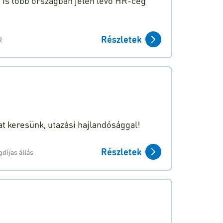
n is több országban jelen lévő HR-cég
Részletek
R
t keresünk, utazási hajlandósággal!
Részletek
díjas állás