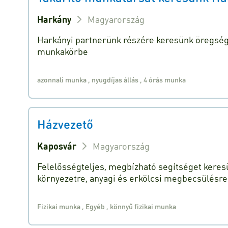
Harkány
Magyarország
Harkányi partnerünk részére keresünk öregségi
munkakörbe
azonnali munka
,
nyugdíjas állás
,
4 órás munka
Házvezető
Kaposvár
Magyarország
Felelősségteljes, megbízható segítséget keresü
környezetre, anyagi és erkölcsi megbecsülésre
Fizikai munka
,
Egyéb
,
könnyű fizikai munka