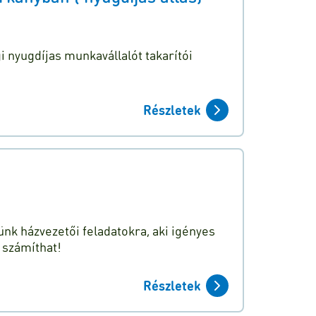
 nyugdíjas munkavállalót takarítói
Részletek
nk házvezetői feladatokra, aki igényes
 számíthat!
Részletek