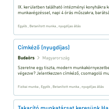
IX. kerületben található intézményi konyhákra
munkavégzéssel, napi 4 órás műszakra, baráts
Egyéb
,
Betanított munka
,
nyugdíjas állás
Címkéző (nyugdíjas)
Budaörs
Magyarország
Szeretne egy tiszta, modern munkakörnyezetbe
végezve? Jelentkezzen címkéző, csomagoló m
Fizikai munka
,
Egyéb
,
Betanított munka
,
nyugdíjas állás
Takarító munkatársat keresünk Har