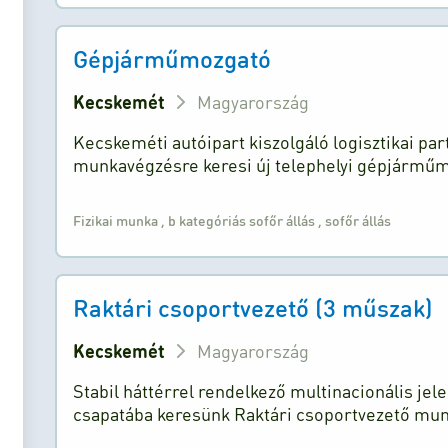
Gépjárműmozgató
Kecskemét
Magyarország
Kecskeméti autóipart kiszolgáló logisztikai par
munkavégzésre keresi új telephelyi gépjárműmo
Fizikai munka
,
b kategóriás sofőr állás
,
sofőr állás
Raktári csoportvezető (3 műszak)
Kecskemét
Magyarország
Stabil háttérrel rendelkező multinacionális jel
csapatába keresünk Raktári csoportvezető mun