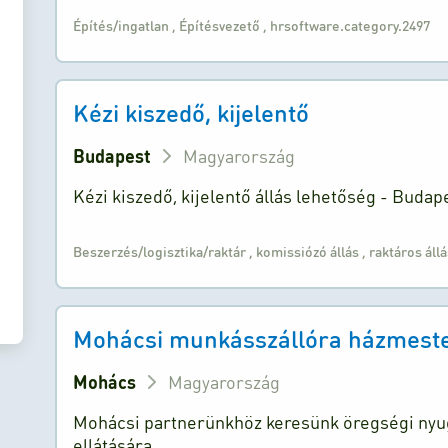
Építés/ingatlan
,
Építésvezető
,
hrsoftware.category.2497
Kézi kiszedő, kijelentő
Budapest
Magyarország
Kézi kiszedő, kijelentő állás lehetőség - Budape
Beszerzés/logisztika/raktár
,
komissiózó állás
,
raktáros áll
Mohácsi munkásszállóra házmestert
Mohács
Magyarország
Mohácsi partnerünkhöz keresünk öregségi nyug
ellátására