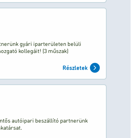
tnerünk gyári iparterületen belüli
zgató kollegáit! (3 műszak)
Részletek
entős autóipari beszállító partnerünk
katársat.