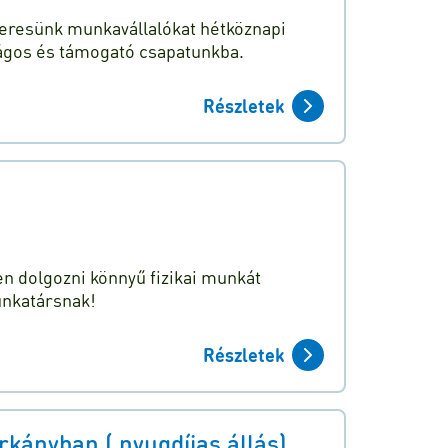
 keresünk munkavállalókat hétköznapi
ágos és támogató csapatunkba.
Részletek
n dolgozni könnyű fizikai munkát
unkatársnak!
Részletek
kányban ( nyugdíjas állás)