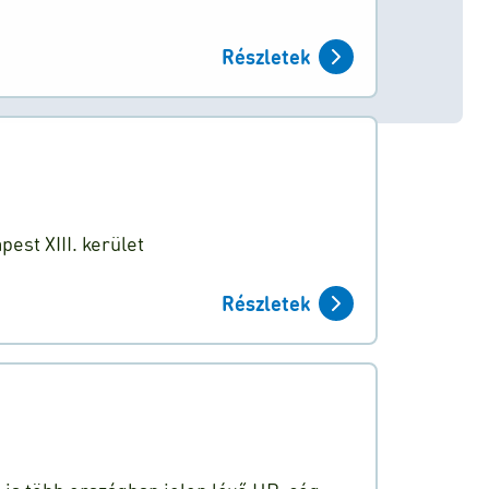
Részletek
st XIII. kerület
Részletek