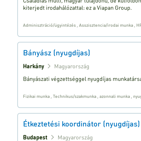
Családias multi, magyar tulajdonú, de külföldö
kiterjedt irodahálózattal: ez a Viapan Group.
Adminisztráció/ügyintézés
,
Asszisztencia/irodai munka
,
H
Bányász (nyugdíjas)
Harkány
Magyarország
Bányászati végzettséggel nyugdíjas munkatársa
Fizikai munka
,
Technikus/szakmunka
,
azonnali munka
,
nyug
Étkeztetési koordinátor (nyugdíjas)
Budapest
Magyarország