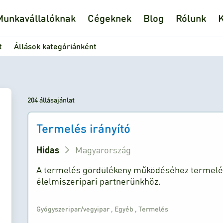
Munkavállalóknak
Cégeknek
Blog
Rólunk
K
t
Állások kategóriánként
204 állásajánlat
Termelés irányító
Hidas
Magyarország
A termelés gördülékeny működéséhez termelés
élelmiszeripari partnerünkhöz.
Gyógyszeripar/vegyipar
,
Egyéb
,
Termelés