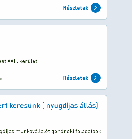
Részletek
st XXII. kerület
Részletek
ás
 keresünk ( nyugdíjas állás)
díjas munkavállalót gondnoki feladataok