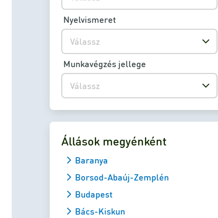
Nyelvismeret
Válassz
Munkavégzés jellege
Válassz
Állások megyénként
Baranya
Borsod-Abaúj-Zemplén
Budapest
Bács-Kiskun