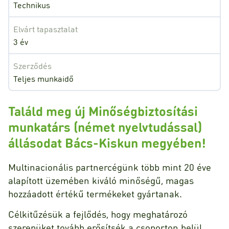
Technikus
Elvárt tapasztalat
3 év
Szerződés
Teljes munkaidő
Találd meg új Minőségbiztosítási
munkatárs (német nyelvtudással)
állásodat Bács-Kiskun megyében!
Multinacionális partnercégünk több mint 20 éve
alapított üzemében kiváló minőségű, magas
hozzáadott értékű termékeket gyártanak.
Célkitűzésük a fejlődés, hogy meghatározó
szerepüket tovább erősítsék a csoporton belül.