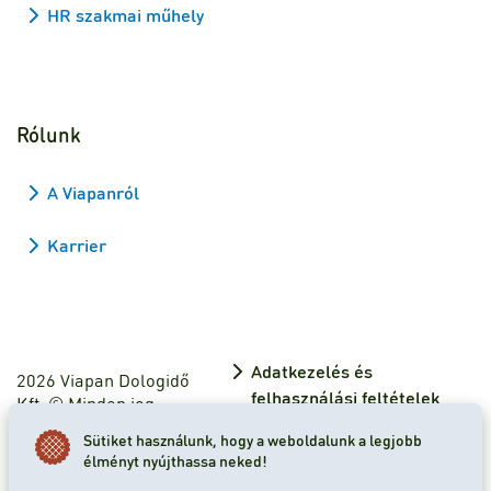
HR szakmai műhely
Rólunk
A Viapanról
Karrier
Adatkezelés és
2026 Viapan Dologidő
felhasználási feltételek
Kft. © Minden jog
fenntartva.
Adatkezelési tájékoztató
Sütiket használunk, hogy a weboldalunk a legjobb
élményt nyújthassa neked!
Sütibeállítások