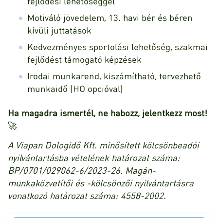
fejlődési lehetőséggel
Motiváló jövedelem, 13. havi bér és béren
kívüli juttatások
Kedvezményes sportolási lehetőség, szakmai
fejlődést támogató képzések
Irodai munkarend, kiszámítható, tervezhető
munkaidő (HO opcióval)
Ha magadra ismertél, ne habozz, jelentkezz most!
🚀
A Viapan Dologidő Kft. minősített kölcsönbeadói
nyilvántartásba vételének határozat száma:
BP/0701/029062-6/2023-26. Magán-
munkaközvetítői és -kölcsönzői nyilvántartásra
vonatkozó határozat száma: 4558-2002.