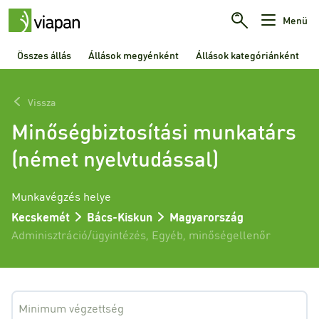
Menü
Összes állás
Állások megyénként
Állások kategóriánként
Vissza
Minőségbiztosítási munkatárs
(német nyelvtudással)
Munkavégzés helye
Kecskemét
Bács-Kiskun
Magyarország
Adminisztráció/ügyintézés
,
Egyéb
,
minőségellenőr
Minimum végzettség