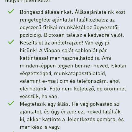
Böngészd állásainkat: Állásajánlataink közt
rengetegféle ajánlattal találkozhatsz az
egyszerű fizikai munkáktól az ügyvezetői
pozícióig. Biztosan találsz a kedvedre valót.
Készíts el az önéletrajzod! Van egy jó
hírünk! A Viapan saját sablonját pár
kattintással már használhatod is. Ami
mindenképpen legyen benne: neved, iskolai
végzettséged, munkatapasztalataid,
valamint e-mail cím és telefonszám, ahol
elérhetünk. Fotó nem kötelező, de örömmel
vesszük, ha van.
Megtetszik egy állás: Ha végigolvastad az
ajánlatot, és úgy érzed: ezt neked találták
ki, akkor kattints a Jelentkezés gombra, és
már kész is vagy.