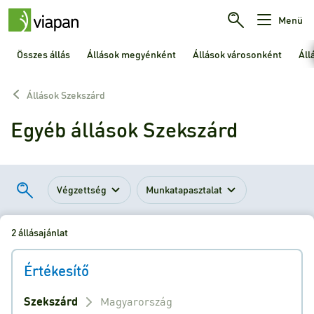
Menü
Összes állás
Állások megyénként
Állások városonként
Áll
Állások Szekszárd
Egyéb állások Szekszárd
Végzettség
Munkatapasztalat
2 állásajánlat
Értékesítő
Szekszárd
Magyarország