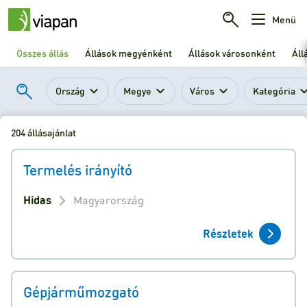
Menü
Összes állás
Állások megyénként
Állások városonként
Áll
Ország
Megye
Város
Kategória
204 állásajánlat
Termelés irányító
Hidas
Magyarország
Részletek
Gépjárműmozgató