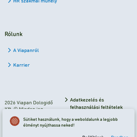
HR szakmai műhely
Rólunk
A Viapanról
Karrier
Adatkezelés és
2026 Viapan Dologidő
felhasználási feltételek
Kft. © Minden jog
fenntartva.
Adatkezelési tájékoztató
Sütiket használunk, hogy a weboldalunk a legjobb
élményt nyújthassa neked!
Sütibeállítások