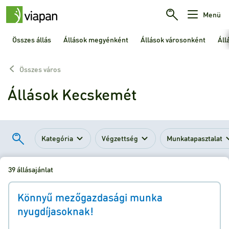
Menü
Összes állás
Állások megyénként
Állások városonként
Áll
Összes város
Állások Kecskemét
Kategória
Végzettség
Munkatapasztalat
39 állásajánlat
Könnyű mezőgazdasági munka
nyugdíjasoknak!