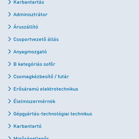
Karbantartás
Adminisztrátor
Áruszállító
Csoportvezető állás
Anyagmozgató
B kategóriás sofőr
Csomagkézbesítő / futár
Erősáramú elektrotechnikus
Élelmiszermérnök
Gépgyártás-technológiai technikus
Karbantartó
Minőségellenőr