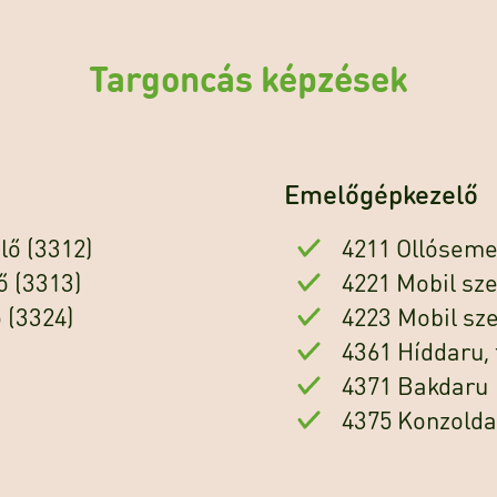
Targoncás képzések
Emelőgépkezelő
lő (3312)
4211 Ollóseme
ő (3313)
4221 Mobil sze
 (3324)
4223 Mobil sz
4361 Híddaru,
4371 Bakdaru
4375 Konzolda