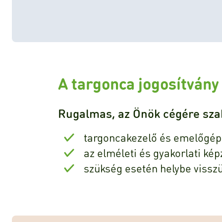
A targonca jogosítván
Rugalmas, az Önök cégére szab
targoncakezelő és emelőgép
az elméleti és gyakorlati képz
szükség esetén helybe vissz