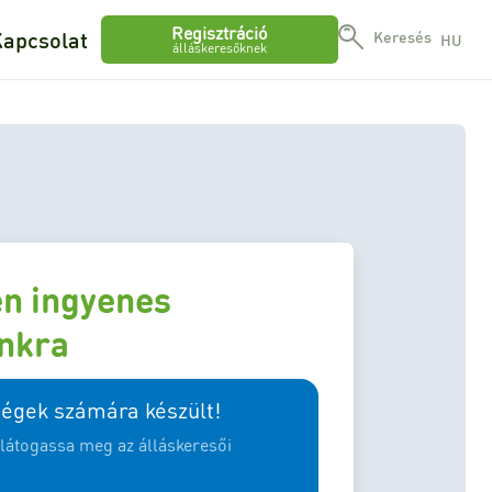
Regisztráció
apcsolat
Keresés
HU
álláskeresőknek
en ingyenes
ónkra
cégek számára készült!
, látogassa meg az álláskeresői