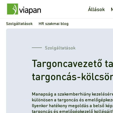
Állások
Szolgáltatások
HR szakmai blog
Szolgáltatások
Targoncavezető t
targoncás-kölcsö
Manapság a szakemberhiány kezelésére
különösen a targoncás és emelőgépkeze
Ilyenkor hatékony megoldás a belső kép
targoncás és emelőgépkezelő kollégáit!