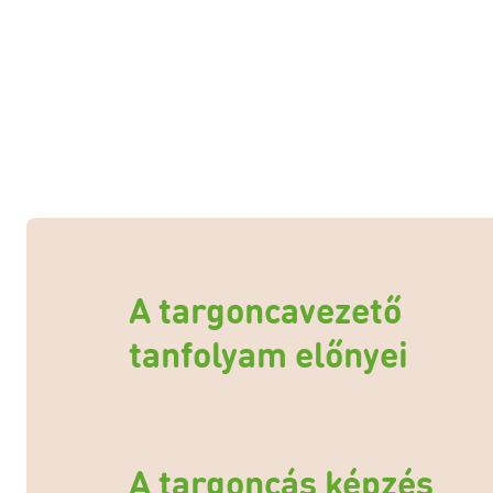
A targoncavezető
tanfolyam előnyei
A targoncás képzés