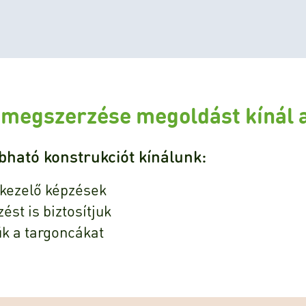
y megszerzése megoldást kínál
ható konstrukciót kínálunk:
kezelő képzések
ést is biztosítjuk
ük a targoncákat