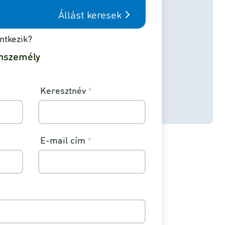
Állást keresek
ntkezik?
nszemély
Keresztnév
*
E-mail cím
*