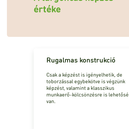
értéke
Rugalmas konstrukció
Csak a képzést is igényelhetik, de
toborzással egybekötve is végzünk
képzést, valamint a klasszikus
munkaerő-kölcsönzésre is lehetős
van.