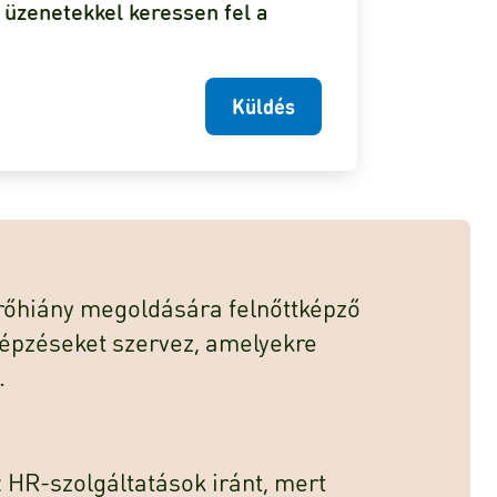
 üzenetekkel keressen fel a
Küldés
rőhiány megoldására felnőttképző
képzéseket szervez, amelyekre
.
 HR-szolgáltatások iránt, mert