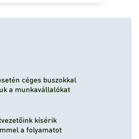
esetén céges buszokkal
tjuk a munkavállalókat
tvezetőink kísérik
emmel a folyamatot