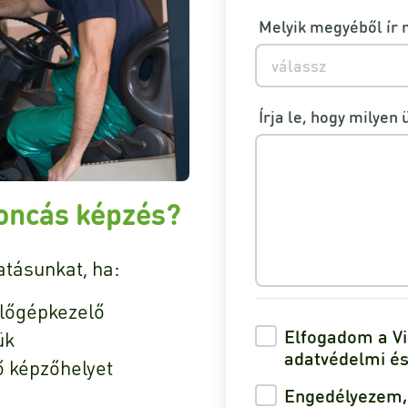
Melyik megyéből ír 
válassz
Írja le, hogy milyen 
oncás képzés?
atásunkat, ha:
lőgépkezelő
Elfogadom a Vi
ük
adatvédelmi és 
ő képzőhelyet
Engedélyezem, 