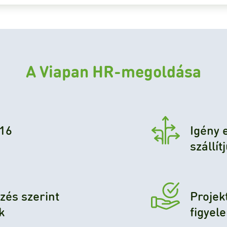
A Viapan HR-megoldása
 16
Igény 
szállí
zés szerint
Projek
k
figyel