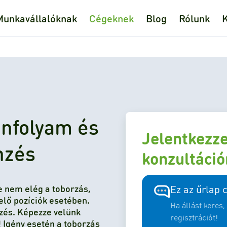
Munkavállalóknak
Cégeknek
Blog
Rólunk
K
anfolyam és
Jelentkezz
nzés
konzultáci
 nem elég a toborzás,
Ez az űrlap 
lő pozíciók esetében.
Ha állást keres
zés. Képezze velünk
regisztrációt!
 Igény esetén a toborzás