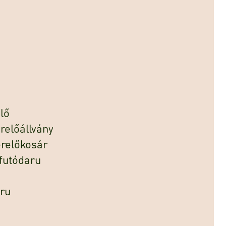
lő
relőállvány
erelőkosár
 futódaru
ru