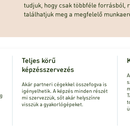
tudjuk, hogy csak többféle forrásból,
találhatjuk meg a megfelelő munkaer
Teljes körű
K
képzésszervezés
A
s
Akár partneri cégekkel összefogva is
m
igényelhetik. A képzés minden részét
ég
T
mi szervezzük, sőt akár helyszínre
t
visszük a gyakorlógépeket.
ü