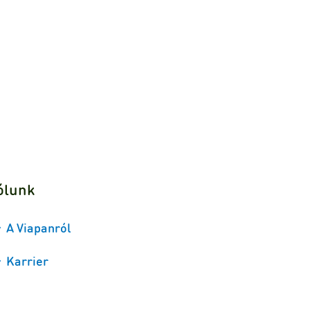
ólunk
A Viapanról
Karrier