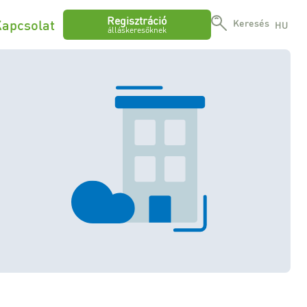
Regisztráció
apcsolat
Keresés
HU
álláskeresőknek