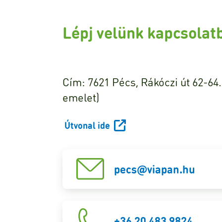
Lépj velünk kapcsolat
Cím: 7621 Pécs, Rákóczi út 62-64. 
emelet)
Útvonal ide
pecs@viapan.hu
+36 20 483 9824