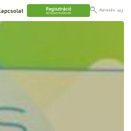
Regisztráció
apcsolat
Keresés
HU
álláskeresőknek