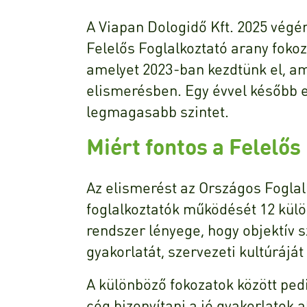
A Viapan Dologidő Kft. 2025 vég
Felelős Foglalkoztató arany fokoz
amelyet 2023-ban kezdtünk el, am
elismerésben. Egy évvel később ez
legmagasabb szintet.
Miért fontos a Felelős
Az elismerést az Országos Foglalko
foglalkoztatók működését 12 külö
rendszer lényege, hogy objektív 
gyakorlatát, szervezeti kultúráj
A különböző fokozatok között pedi
cég bizonyítani a jó gyakorlatok 