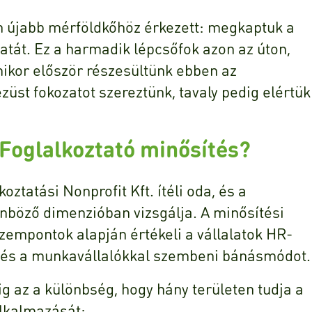
én újabb mérföldkőhöz érkezett: megkaptuk a
atát. Ez a harmadik lépcsőfok azon az úton,
ikor először részesültünk ebben az
üst fokozatot szereztünk, tavaly pedig elértük
 Foglalkoztató minősítés?
ztatási Nonprofit Kft. ítéli oda, és a
nböző dimenzióban vizsgálja. A minősítési
szempontok alapján értékeli a vállalatok HR-
át és a munkavállalókkal szembeni bánásmódot.
g az a különbség, hogy hány területen tudja a
alkalmazását: