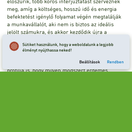
előszűrik, több körös interjúztatást szerveznek
meg, amíg a költséges, hosszú idő és energia
befektetést igénylő folyamat végén megtalálják
a munkavállalót, aki nem is biztos az ideális
jelölt számukra, és akkor kezdődik újra a
körforgás. Tehát összeségében elmondható,
Sütiket használunk, hogy a weboldalunk a legjobb
hogy nincs minden cégnek egy adott
élményt nyújthassa neked!
álláshirdető oldal, amely a legjobb.
Beállítások
Rendben
Meghatározza a betölteni kívánt pozíció és a cég
profilja is, hogy milyen módszert érdemes
választani a jelöltfelkutatásban.
Ha szeretné akár már elsőre is az ideális
munkaerőt megtalálni, akkor könnyítse meg
életét és vonjon be szakembert. Ugyanis amíg
az álláskeresők bizonyos körét elérik, addig a
váltáson gondolkodókat nem tudják
megszólítani ezen felületek. Gyakran előfordul,