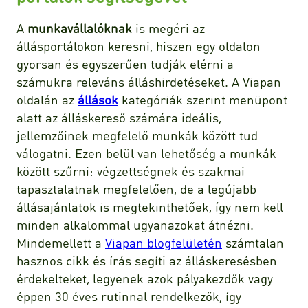
A
munkavállalóknak
is megéri az
állásportálokon keresni, hiszen egy oldalon
gyorsan és egyszerűen tudják elérni a
számukra releváns álláshirdetéseket. A Viapan
oldalán az
állások
kategóriák szerint menüpont
alatt az álláskereső számára ideális,
jellemzőinek megfelelő munkák között tud
válogatni. Ezen belül van lehetőség a munkák
között szűrni: végzettségnek és szakmai
tapasztalatnak megfelelően, de a legújabb
állásajánlatok is megtekinthetőek, így nem kell
minden alkalommal ugyanazokat átnézni.
Mindemellett a
Viapan blogfelületén
számtalan
hasznos cikk és írás segíti az álláskeresésben
érdekelteket, legyenek azok pályakezdők vagy
éppen 30 éves rutinnal rendelkezők, így