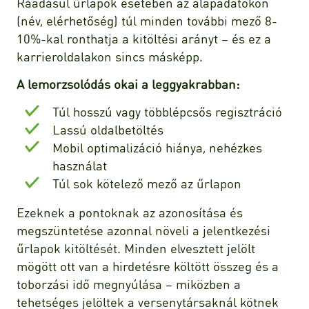
Ráadásul űrlapok esetében az alapadatokon
(név, elérhetőség) túl minden további mező 8-
10%-kal ronthatja a kitöltési arányt – és ez a
karrieroldalakon sincs másképp.
A lemorzsolódás okai a leggyakrabban:
Túl hosszú vagy többlépcsős regisztráció
Lassú oldalbetöltés
Mobil optimalizáció hiánya, nehézkes
használat
Túl sok kötelező mező az űrlapon
Ezeknek a pontoknak az azonosítása és
megszüntetése azonnal növeli a jelentkezési
űrlapok kitöltését. Minden elvesztett jelölt
mögött ott van a hirdetésre költött összeg és a
toborzási idő megnyúlása – miközben a
tehetséges jelöltek a versenytársaknál kötnek