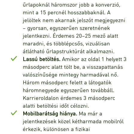
űrlapoknál háromszor jobb a konverzió,
mint a 15 percnél hosszabbaknál. A
jelöltek nem akarnak jelszót megjegyezni
– gyorsan, egyszerűen szeretnének
jelentkezni. Érdemes 20–25 mező alatt
maradni, és többlépcsős, vizuálisan
átlátható űrlapstruktúrát alkalmazni.
Lassú betöltés.
Amikor az oldal 1 helyett 3
másodperc alatt tölt be, a visszapattanás
valószínűsége mintegy harmadával nő.
Három másodperc felett a látogatók
háromnegyede egyszerűen továbbáll.
Karrieroldalon érdemes 3 másodperc
alatti betöltési időt célozni.
Mobilbarátság hiánya.
Ma már a
jelentkezések közel kétharmada mobilról
érkezik, különösen a fizikai