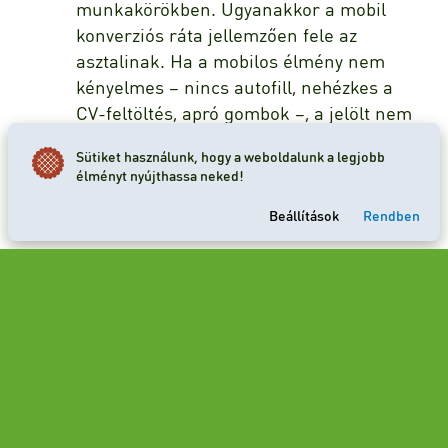
munkakörökben. Ugyanakkor a mobil
konverziós ráta jellemzően fele az
asztalinak. Ha a mobilos élmény nem
kényelmes – nincs autofill, nehézkes a
CV-feltöltés, apró gombok –, a jelölt nem
fog később sem asztali géphez ülni.
Sütiket használunk, hogy a weboldalunk a legjobb
élményt nyújthassa neked!
Tesztelés és folyamatos
optimalizálás
Beállítások
Rendben
Fontos hangsúlyozni, hogy a karrieroldal nem
egyszeri projekt, hanem folyamatosan
fejlesztendő eszköz. Az A/B tesztelés lehetővé
teszi, hogy adatok alapján döntsünk: melyik
űrlapverzió hoz több kitöltést, hol érdemes
egyszerűsíteni, milyen CTA-szöveg működik
jobban. Érdemes külön mérni a mobil és
desktop konverziókat, és kifejezetten a