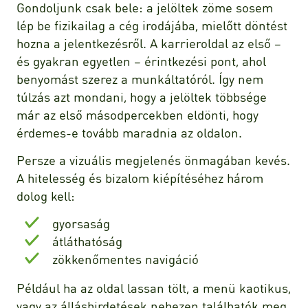
Gondoljunk csak bele: a jelöltek zöme sosem
lép be fizikailag a cég irodájába, mielőtt döntést
hozna a jelentkezésről. A karrieroldal az első –
és gyakran egyetlen – érintkezési pont, ahol
benyomást szerez a munkáltatóról. Így nem
túlzás azt mondani, hogy a jelöltek többsége
már az első másodpercekben eldönti, hogy
érdemes-e tovább maradnia az oldalon.
Persze a vizuális megjelenés önmagában kevés.
A hitelesség és bizalom kiépítéséhez három
dolog kell:
gyorsaság
átláthatóság
zökkenőmentes navigáció
Például ha az oldal lassan tölt, a menü kaotikus,
vagy az álláshirdetések nehezen találhatók meg,