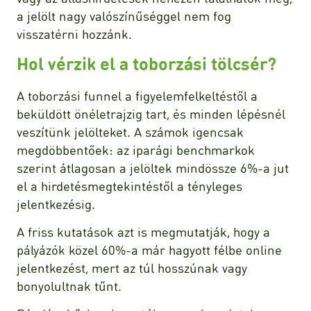
a jelölt nagy valószínűséggel nem fog
visszatérni hozzánk.
Hol vérzik el a toborzási tölcsér?
A toborzási funnel a figyelemfelkeltéstől a
beküldött önéletrajzig tart, és minden lépésnél
veszítünk jelölteket. A számok igencsak
megdöbbentőek: az iparági benchmarkok
szerint átlagosan a jelöltek mindössze 6%-a jut
el a hirdetésmegtekintéstől a tényleges
jelentkezésig.
A friss kutatások azt is megmutatják, hogy a
pályázók közel 60%-a már hagyott félbe online
jelentkezést, mert az túl hosszúnak vagy
bonyolultnak tűnt.