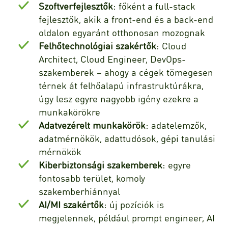
Szoftverfejlesztők
: főként a full-stack
fejlesztők, akik a front-end és a back-end
oldalon egyaránt otthonosan mozognak
Felhőtechnológiai szakértők
: Cloud
Architect, Cloud Engineer, DevOps-
szakemberek – ahogy a cégek tömegesen
térnek át felhőalapú infrastruktúrákra,
úgy lesz egyre nagyobb igény ezekre a
munkakörökre
Adatvezérelt munkakörök
: adatelemzők,
adatmérnökök, adattudósok, gépi tanulási
mérnökök
Kiberbiztonsági szakemberek
: egyre
fontosabb terület, komoly
szakemberhiánnyal
AI/MI szakértők
: új pozíciók is
megjelennek, például prompt engineer, AI