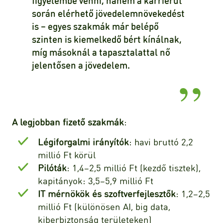
figyelembe venni, hanem a karrierút
során elérhető jövedelemnövekedést
is – egyes szakmák már belépő
szinten is kiemelkedő bért kínálnak,
míg másoknál a tapasztalattal nő
jelentősen a jövedelem.
A legjobban fizető szakmák
:
Légiforgalmi irányítók
: havi bruttó 2,2
millió Ft körül
Pilóták
: 1,4–2,5 millió Ft (kezdő tisztek),
kapitányok: 3,5–5,9 millió Ft
IT mérnökök és szoftverfejlesztők
: 1,2–2,5
millió Ft (különösen AI, big data,
kiberbiztonság területeken)