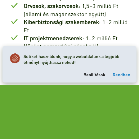
Orvosok, szakorvosok
: 1,5–3 millió Ft
(állami és magánszektor együtt)
Kiberbiztonsági szakemberek
: 1–2 millió
Ft
IT projektmenedzserek
: 1–2 millió Ft
(főként nemzetközi cégeknél)
Villamosmérnökök, gépészmérnökök
: 850
Sütiket használunk, hogy a weboldalunk a legjobb
ezer - 1,8 millió Ft
élményt nyújthassa neked!
Legkeresettebb diplomás szakmák
Beállítások
Rendben
A felsőfokú végzettséget igénylő munkakörök
között továbbra is kimagasló helyen szerepelnek
a mérnöki, informatikai és egészségügyi
szakmák. A munkaerőpiaci elemzések szerint a
diplomás álláskeresők közül a műszaki és
gazdasági végzettséggel rendelkezők