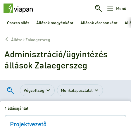
Menü
Összes állás
Állások megyénként
Állások városonként
Áll
Állások Zalaegerszeg
Adminisztráció/ügyintézés
állások Zalaegerszeg
Végzettség
Munkatapasztalat
1 állásajánlat
Projektvezető