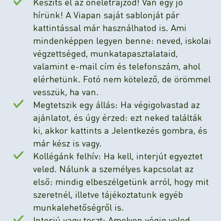
Készíts el az önéletrajzod! Van egy jó
hírünk! A Viapan saját sablonját pár
kattintással már használhatod is. Ami
mindenképpen legyen benne: neved, iskolai
végzettséged, munkatapasztalataid,
valamint e-mail cím és telefonszám, ahol
elérhetünk. Fotó nem kötelező, de örömmel
vesszük, ha van.
Megtetszik egy állás: Ha végigolvastad az
ajánlatot, és úgy érzed: ezt neked találták
ki, akkor kattints a Jelentkezés gombra, és
már kész is vagy.
Kollégánk felhív: Ha kell, interjút egyeztet
veled. Nálunk a személyes kapcsolat az
első: mindig elbeszélgetünk arról, hogy mit
szeretnél, illetve tájékoztatunk egyéb
munkalehetőségről is.
Interjú vagy teszt: Amelyen végig veled