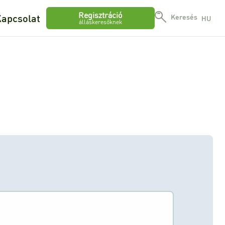
Regisztráció
apcsolat
Keresés
HU
álláskeresőknek