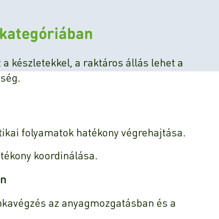
 kategóriában
a készletekkel, a raktáros állás lehet a
ség.
ztikai folyamatok hatékony végrehajtása.
hatékony koordinálása.
én
unkavégzés az anyagmozgatásban és a