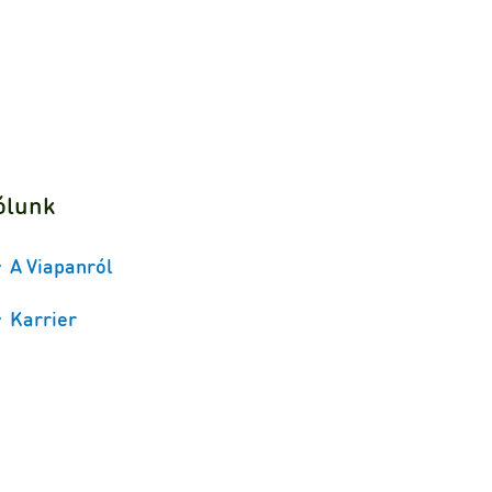
ólunk
A Viapanról
Karrier