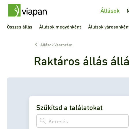
Állások
Összes állás
Állások megyénként
Állások városonkén
Állások Veszprém
Raktáros állás ál
Szűkítsd a találatokat