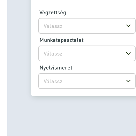
Végzettség
Válassz
Munkatapasztalat
Válassz
Nyelvismeret
Válassz