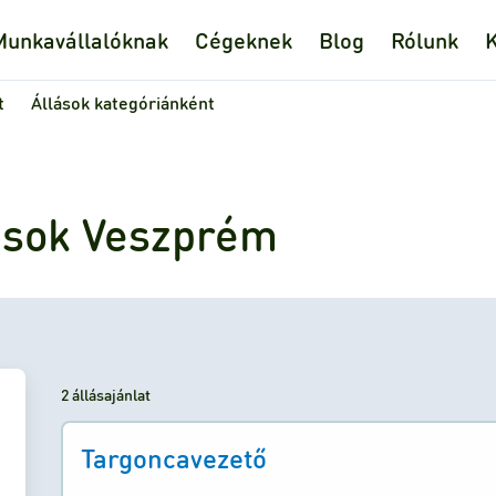
Munkavállalóknak
Cégeknek
Blog
Rólunk
K
t
Állások kategóriánként
lások Veszprém
2 állásajánlat
Targoncavezető