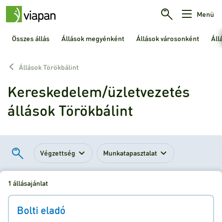
Menü
Összes állás
Állások megyénként
Állások városonként
Áll
Állások Törökbálint
Kereskedelem/üzletvezetés
állások Törökbálint
Végzettség
Munkatapasztalat
1 állásajánlat
Bolti eladó