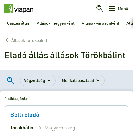
Menü
Összes állás
Állások megyénként
Állások városonként
Áll
Állások Törökbálint
Eladó állás állások Törökbálint
Végzettség
Munkatapasztalat
1 állásajánlat
Bolti eladó
Törökbálint
Magyarország