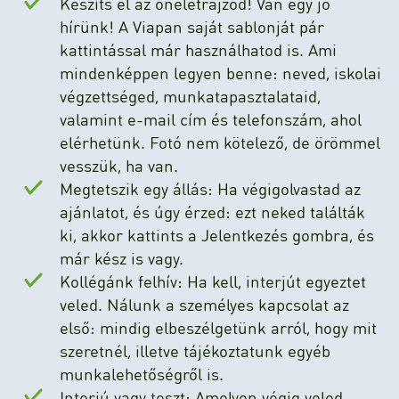
Készíts el az önéletrajzod! Van egy jó
hírünk! A Viapan saját sablonját pár
kattintással már használhatod is. Ami
mindenképpen legyen benne: neved, iskolai
végzettséged, munkatapasztalataid,
valamint e-mail cím és telefonszám, ahol
elérhetünk. Fotó nem kötelező, de örömmel
vesszük, ha van.
Megtetszik egy állás: Ha végigolvastad az
ajánlatot, és úgy érzed: ezt neked találták
ki, akkor kattints a Jelentkezés gombra, és
már kész is vagy.
Kollégánk felhív: Ha kell, interjút egyeztet
veled. Nálunk a személyes kapcsolat az
első: mindig elbeszélgetünk arról, hogy mit
szeretnél, illetve tájékoztatunk egyéb
munkalehetőségről is.
Interjú vagy teszt: Amelyen végig veled