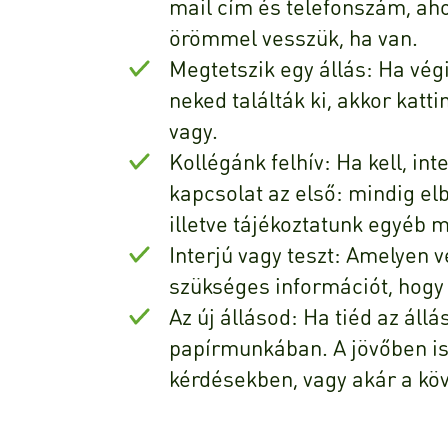
mail cím és telefonszám, aho
örömmel vesszük, ha van.
Megtetszik egy állás: Ha végi
neked találták ki, akkor katt
vagy.
Kollégánk felhív: Ha kell, in
kapcsolat az első: mindig elb
illetve tájékoztatunk egyéb 
Interjú vagy teszt: Amelyen
szükséges információt, hogy 
Az új állásod: Ha tiéd az áll
papírmunkában. A jövőben i
kérdésekben, vagy akár a kö