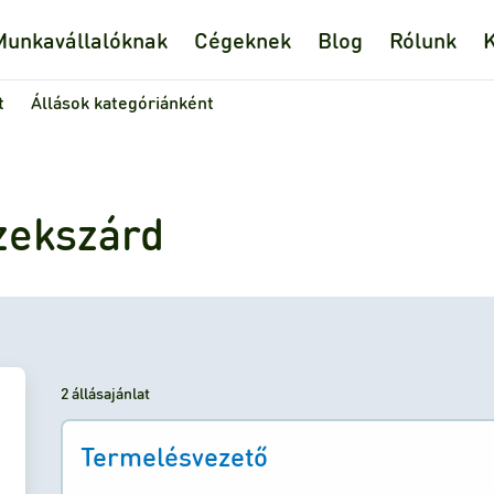
Munkavállalóknak
Cégeknek
Blog
Rólunk
K
t
Állások kategóriánként
zekszárd
2 állásajánlat
Termelésvezető