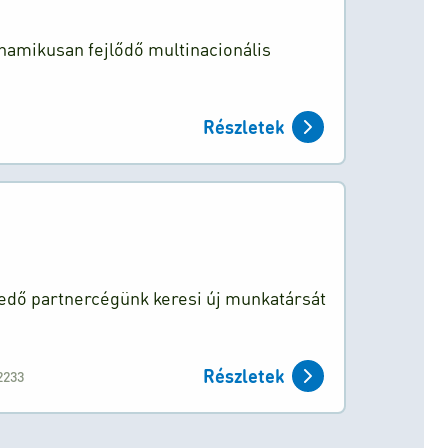
inamikusan fejlődő multinacionális
Részletek
lkedő partnercégünk keresi új munkatársát
Részletek
2233