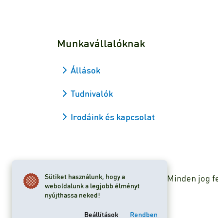
Munkavállalóknak
Állások
Tudnivalók
Irodáink és kapcsolat
Sütiket használunk, hogy a
2026 Viapan Dologidő Kft. © Minden jog f
weboldalunk a legjobb élményt
nyújthassa neked!
Sütibeállítások
Beállítások
Rendben