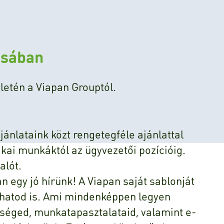
osában
etén a Viapan Grouptól.
jánlataink közt rengetegféle ajánlattal
ikai munkáktól az ügyvezetői pozícióig.
alót.
an egy jó hírünk! A Viapan saját sablonját
lhatod is. Ami mindenképpen legyen
tséged, munkatapasztalataid, valamint e-