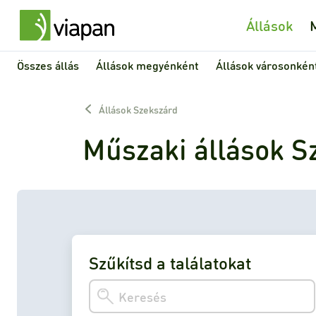
Állások
Összes állás
Állások megyénként
Állások városonkén
Állások Szekszárd
Műszaki állások S
Szűkítsd a találatokat