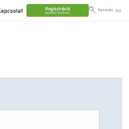
Regisztráció
apcsolat
Keresés
HU
álláskeresőknek