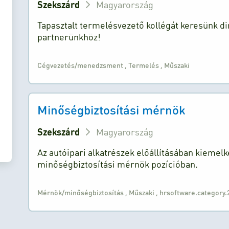
Szekszárd
Magyarország
Tapasztalt termelésvezető kollégát keresünk d
partnerünkhöz!
Cégvezetés/menedzsment
,
Termelés
,
Műszaki
Minőségbiztosítási mérnök
Szekszárd
Magyarország
Az autóipari alkatrészek előállításában kieme
minőségbiztosítási mérnök pozícióban.
Mérnök/minőségbiztosítás
,
Műszaki
,
hrsoftware.category.