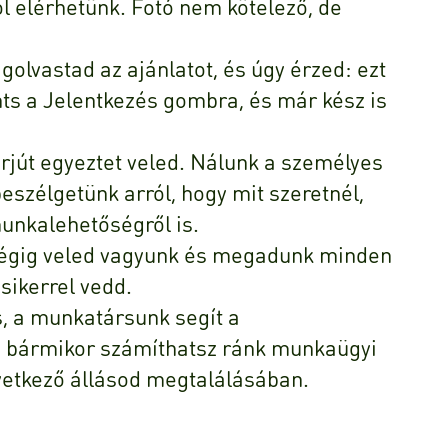
l elérhetünk. Fotó nem kötelező, de
golvastad az ajánlatot, és úgy érzed: ezt
ints a Jelentkezés gombra, és már kész is
terjút egyeztet veled. Nálunk a személyes
eszélgetünk arról, hogy mit szeretnél,
munkalehetőségről is.
 végig veled vagyunk és megadunk minden
sikerrel vedd.
ás, a munkatársunk segít a
s bármikor számíthatsz ránk munkaügyi
vetkező állásod megtalálásában.