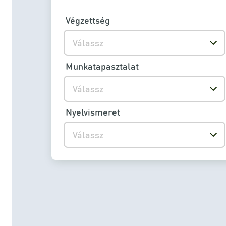
Végzettség
Válassz
Munkatapasztalat
Válassz
Nyelvismeret
Válassz