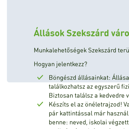
Állások Szekszárd vár
Munkalehetőségek Szekszárd terül
Hogyan jelentkezz?
Böngészd állásainkat: Állása
találkozhatsz az egyszerű fiz
Biztosan találsz a kedvedre v
Készíts el az önéletrajzod! V
pár kattintással már haszná
benne: neved, iskolai végzet