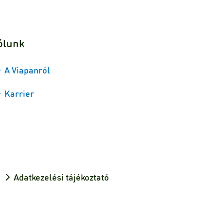
ólunk
A Viapanról
Karrier
Adatkezelési tájékoztató