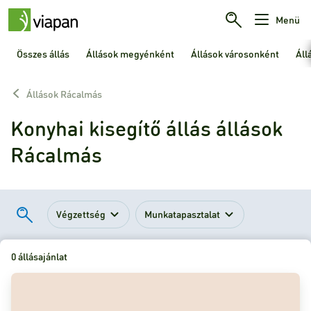
Menü
Összes állás
Állások megyénként
Állások városonként
Áll
Állások Rácalmás
Konyhai kisegítő állás állások
Rácalmás
Végzettség
Munkatapasztalat
0 állásajánlat