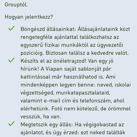
Grouptól.
Hogyan jelentkezz?
Böngészd állásainkat: Állásajánlataink közt
rengetegféle ajánlattal találkozhatsz az
egyszerű fizikai munkáktól az ügyvezetői
pozícióig. Biztosan találsz a kedvedre valót.
Készíts el az önéletrajzod! Van egy jó
hírünk! A Viapan saját sablonját pár
kattintással már használhatod is. Ami
mindenképpen legyen benne: neved, iskolai
végzettséged, munkatapasztalataid,
valamint e-mail cím és telefonszám, ahol
elérhetünk. Fotó nem kötelező, de örömmel
vesszük, ha van.
Megtetszik egy állás: Ha végigolvastad az
ajánlatot, és úgy érzed: ezt neked találták