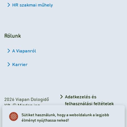
HR szakmai műhely
Rólunk
A Viapanról
Karrier
Adatkezelés és
2026 Viapan Dologidő
felhasználási feltételek
Kft. © Minden jog
fenntartva.
Adatkezelési tájékoztató
Sütiket használunk, hogy a weboldalunk a legjobb
élményt nyújthassa neked!
Sütibeállítások