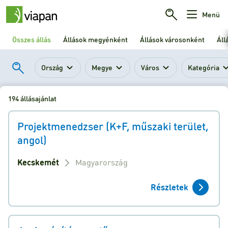
Menü
Összes állás
Állások megyénként
Állások városonként
Áll
Ország
Megye
Város
Kategória
194 állásajánlat
Projektmenedzser (K+F, műszaki terület,
angol)
Kecskemét
Magyarország
Részletek