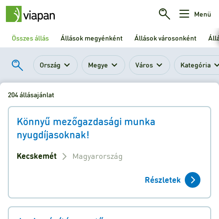
Menü
Összes állás
Állások megyénként
Állások városonként
Áll
Ország
Megye
Város
Kategória
204 állásajánlat
Könnyű mezőgazdasági munka
nyugdíjasoknak!
Kecskemét
Magyarország
Részletek