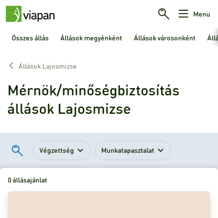
Menü
Összes állás
Állások megyénként
Állások városonként
Áll
Állások Lajosmizse
Mérnök/minőségbiztosítás
állások Lajosmizse
Végzettség
Munkatapasztalat
0 állásajánlat