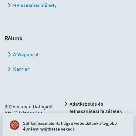
HR szakmai műhely
Rólunk
A Viapanról
Karrier
Adatkezelés és
2026 Viapan Dologidő
felhasználási feltételek
Kft. © Minden jog
fenntartva.
Adatkezelési tájékoztató
Sütiket használunk, hogy a weboldalunk a legjobb
élményt nyújthassa neked!
Sütibeállítások