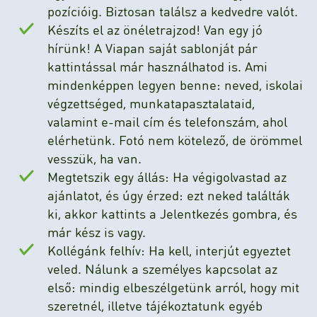
pozícióig. Biztosan találsz a kedvedre valót.
Készíts el az önéletrajzod! Van egy jó
hírünk! A Viapan saját sablonját pár
kattintással már használhatod is. Ami
mindenképpen legyen benne: neved, iskolai
végzettséged, munkatapasztalataid,
valamint e-mail cím és telefonszám, ahol
elérhetünk. Fotó nem kötelező, de örömmel
vesszük, ha van.
Megtetszik egy állás: Ha végigolvastad az
ajánlatot, és úgy érzed: ezt neked találták
ki, akkor kattints a Jelentkezés gombra, és
már kész is vagy.
Kollégánk felhív: Ha kell, interjút egyeztet
veled. Nálunk a személyes kapcsolat az
első: mindig elbeszélgetünk arról, hogy mit
szeretnél, illetve tájékoztatunk egyéb