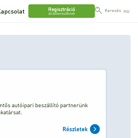
Regisztráció
apcsolat
Keresés
HU
álláskeresőknek
entős autóipari beszállító partnerünk
katársat.
Részletek