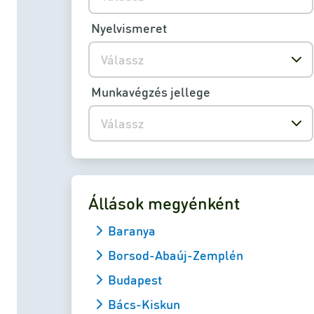
Nyelvismeret
Válassz
Munkavégzés jellege
Válassz
Állások megyénként
Baranya
Borsod-Abaúj-Zemplén
Budapest
Bács-Kiskun