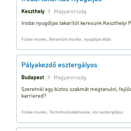
Keszthely
Magyarország
Irodai nyugdíjas takarítót keresünk Keszthelyi
Fizikai munka
,
Betanított munka
,
nyugdíjas állás
Pályakezdő esztergályos
Budapest
Magyarország
Szeretnél egy biztos szakmát megtanulni, fejlőd
karriered?
Fizikai munka
,
Technikus/szakmunka
,
cnc esztergályos