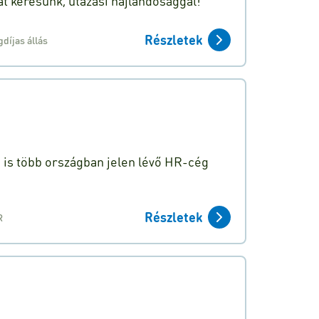
t keresünk, utazási hajlandósággal!
Részletek
díjas állás
n is több országban jelen lévő HR-cég
Részletek
R