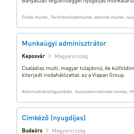
Bányászati végzettséggel nyugdíjas munkatársa
Fizikai munka
,
Technikus/szakmunka
,
azonnali munka
,
nyug
Munkaügyi adminisztrátor
Kaposvár
Magyarország
Családias multi, magyar tulajdonú, de külföldö
kiterjedt irodahálózattal: ez a Viapan Group.
Adminisztráció/ügyintézés
,
Asszisztencia/irodai munka
,
H
Címkéző (nyugdíjas)
Budaörs
Magyarország