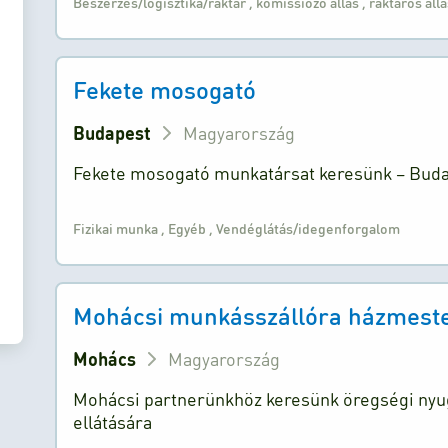
Beszerzés/logisztika/raktár
,
komissiózó állás
,
raktáros áll
Fekete mosogató
Budapest
Magyarország
Fekete mosogató munkatársat keresünk – Budape
Fizikai munka
,
Egyéb
,
Vendéglátás/idegenforgalom
Mohácsi munkásszállóra házmestert
Mohács
Magyarország
Mohácsi partnerünkhöz keresünk öregségi nyug
ellátására