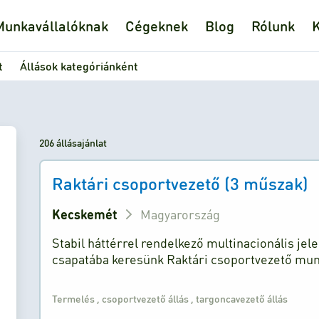
Munkavállalóknak
Cégeknek
Blog
Rólunk
K
t
Állások kategóriánként
206 állásajánlat
Raktári csoportvezető (3 műszak)
Kecskemét
Magyarország
Stabil háttérrel rendelkező multinacionális jel
csapatába keresünk Raktári csoportvezető mun
Termelés
,
csoportvezető állás
,
targoncavezető állás