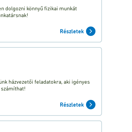
n dolgozni könnyű fizikai munkát
unkatársnak!
Részletek
nk házvezetői feladatokra, aki igényes
 számíthat!
Részletek