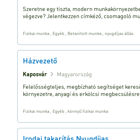
Szeretne egy tiszta, modern munkakörnyezetbe
végezve? Jelentkezzen címkéző, csomagoló m
Fizikai munka
,
Egyéb
,
Betanított munka
,
nyugdíjas állás
Házvezető
Kaposvár
Magyarország
Felelősségteljes, megbízható segítséget keresü
környezetre, anyagi és erkölcsi megbecsülésre
Fizikai munka
,
Egyéb
,
könnyű fizikai munka
Irodai takarítás Nyugdíjas