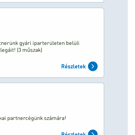
tnerünk gyári iparterületen belüli
egáit! (3 műszak)
Részletek
ikai partnercégünk számára!
Részletek