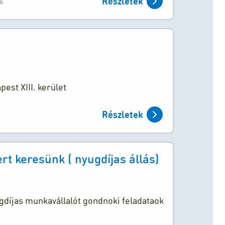
Részletek
ás
st XIII. kerület
Részletek
 keresünk ( nyugdíjas állás)
díjas munkavállalót gondnoki feladataok