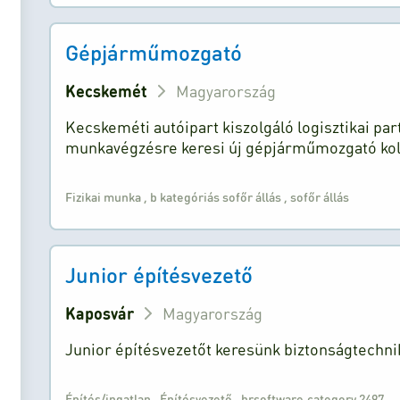
Gépjárműmozgató
Kecskemét
Magyarország
Kecskeméti autóipart kiszolgáló logisztikai par
munkavégzésre keresi új gépjárműmozgató koll
Fizikai munka
,
b kategóriás sofőr állás
,
sofőr állás
Junior építésvezető
Kaposvár
Magyarország
Junior építésvezetőt keresünk biztonságtechn
Építés/ingatlan
,
Építésvezető
,
hrsoftware.category.2497