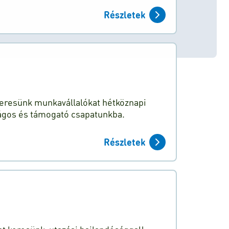
Részletek
 keresünk munkavállalókat hétköznapi
ágos és támogató csapatunkba.
Részletek