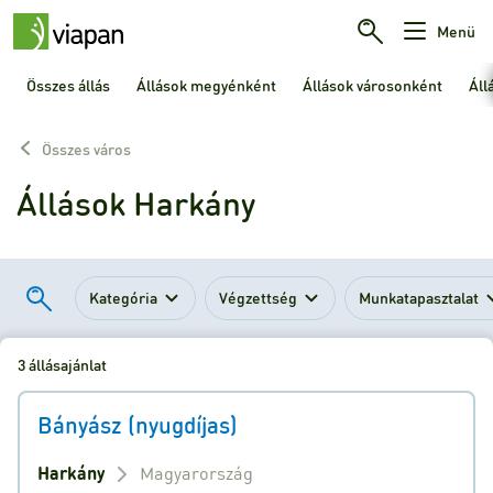
Menü
Összes állás
Állások megyénként
Állások városonként
Áll
Összes város
Állások Harkány
Kategória
Végzettség
Munkatapasztalat
3 állásajánlat
Bányász (nyugdíjas)
Harkány
Magyarország