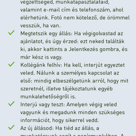
végzettséged, munkatapasztalataid,
valamint e-mail cím és telefonszám, ahol
elérhetünk. Fotó nem kötelező, de örömmel
vesszük, ha van.
Megtetszik egy állás: Ha végigolvastad az
ajánlatot, és úgy érzed: ezt neked találták
ki, akkor kattints a Jelentkezés gombra, és
már kész is vagy.
Kollégánk felhív: Ha kell, interjút egyeztet
veled. Nálunk a személyes kapcsolat az
első: mindig elbeszélgetünk arról, hogy mit
szeretnél, illetve tájékoztatunk egyéb
munkalehetőségről is.
Interjú vagy teszt: Amelyen végig veled
vagyunk és megadunk minden szükséges
információt, hogy sikerrel vedd.
Az új állásod: Ha tiéd az állás, a
munkatársunk segít a papírmunkában. A