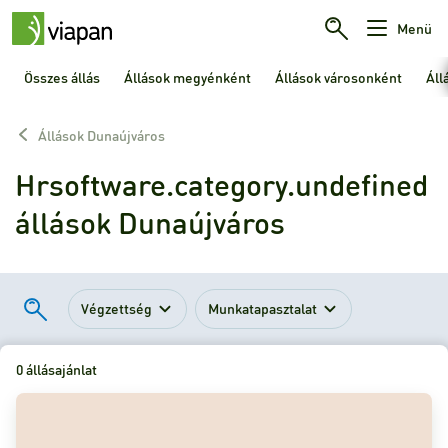
Menü
Összes állás
Állások megyénként
Állások városonként
Áll
Állások Dunaújváros
Hrsoftware.category.undefined
állások Dunaújváros
Végzettség
Munkatapasztalat
0 állásajánlat