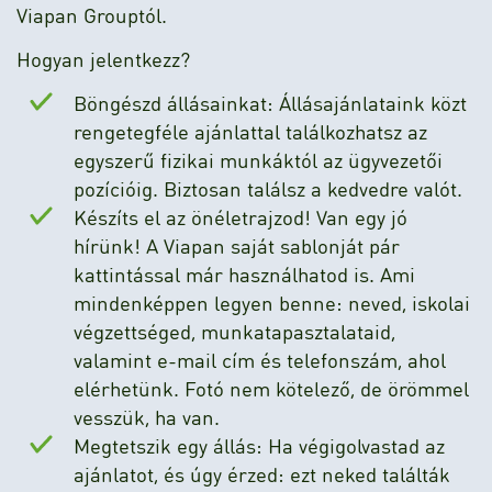
Viapan Grouptól.
Hogyan jelentkezz?
Böngészd állásainkat: Állásajánlataink közt
rengetegféle ajánlattal találkozhatsz az
egyszerű fizikai munkáktól az ügyvezetői
pozícióig. Biztosan találsz a kedvedre valót.
Készíts el az önéletrajzod! Van egy jó
hírünk! A Viapan saját sablonját pár
kattintással már használhatod is. Ami
mindenképpen legyen benne: neved, iskolai
végzettséged, munkatapasztalataid,
valamint e-mail cím és telefonszám, ahol
elérhetünk. Fotó nem kötelező, de örömmel
vesszük, ha van.
Megtetszik egy állás: Ha végigolvastad az
ajánlatot, és úgy érzed: ezt neked találták