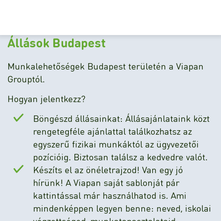
Állások Budapest
Munkalehetőségek Budapest területén a Viapan
Grouptól.
Hogyan jelentkezz?
Böngészd állásainkat: Állásajánlataink közt
rengetegféle ajánlattal találkozhatsz az
egyszerű fizikai munkáktól az ügyvezetői
pozícióig. Biztosan találsz a kedvedre valót.
Készíts el az önéletrajzod! Van egy jó
hírünk! A Viapan saját sablonját pár
kattintással már használhatod is. Ami
mindenképpen legyen benne: neved, iskolai
végzettséged, munkatapasztalataid,