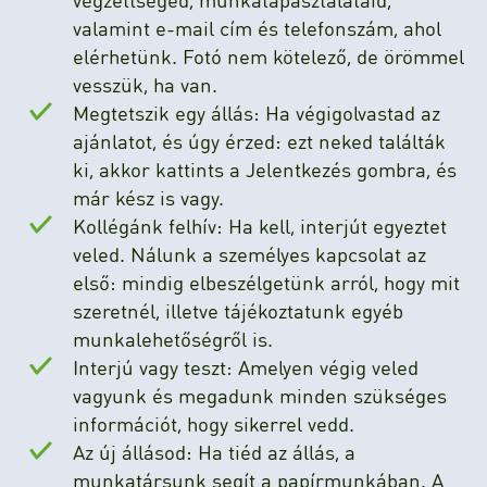
valamint e-mail cím és telefonszám, ahol
elérhetünk. Fotó nem kötelező, de örömmel
vesszük, ha van.
Megtetszik egy állás: Ha végigolvastad az
ajánlatot, és úgy érzed: ezt neked találták
ki, akkor kattints a Jelentkezés gombra, és
már kész is vagy.
Kollégánk felhív: Ha kell, interjút egyeztet
veled. Nálunk a személyes kapcsolat az
első: mindig elbeszélgetünk arról, hogy mit
szeretnél, illetve tájékoztatunk egyéb
munkalehetőségről is.
Interjú vagy teszt: Amelyen végig veled
vagyunk és megadunk minden szükséges
információt, hogy sikerrel vedd.
Az új állásod: Ha tiéd az állás, a
munkatársunk segít a papírmunkában. A