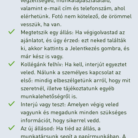
valamint e-mail cím és telefonszám, ahol
elérhetünk. Fotó nem kötelező, de örömmel
vesszük, ha van.
Megtetszik egy állás: Ha végigolvastad az
ajánlatot, és úgy érzed: ezt neked találták
ki, akkor kattints a Jelentkezés gombra, és
már kész is vagy.
Kollégánk felhív: Ha kell, interjút egyeztet
veled. Nálunk a személyes kapcsolat az
első: mindig elbeszélgetünk arról, hogy mit
szeretnél, illetve tájékoztatunk egyéb
munkalehetőségről is.
Interjú vagy teszt: Amelyen végig veled
vagyunk és megadunk minden szükséges
információt, hogy sikerrel vedd.
Az új állásod: Ha tiéd az állás, a
munkatársunk segít a papírmunkában. A