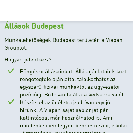
Állások Budapest
Munkalehetőségek Budapest területén a Viapan
Grouptól.
Hogyan jelentkezz?
Böngészd állásainkat: Állásajánlataink közt
rengetegféle ajánlattal találkozhatsz az
egyszerű fizikai munkáktól az ügyvezetői
pozícióig. Biztosan találsz a kedvedre valót.
Készíts el az önéletrajzod! Van egy jó
hírünk! A Viapan saját sablonját pár
kattintással már használhatod is. Ami
mindenképpen legyen benne: neved, iskolai
végzettséged, munkatapasztalataid,