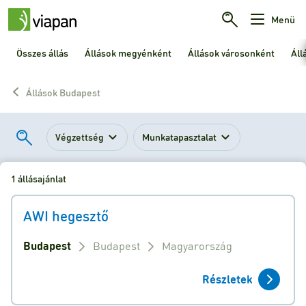
Menü
Összes állás
Állások megyénként
Állások városonként
Áll
Állások Budapest
Végzettség
Munkatapasztalat
1 állásajánlat
AWI hegesztő
Budapest
Budapest
Magyarország
Részletek