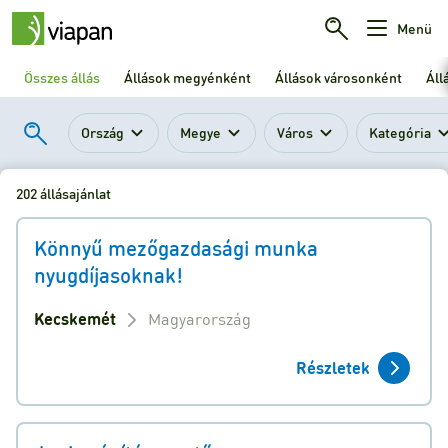
Menü
Összes állás
Állások megyénként
Állások városonként
Áll
Ország
Megye
Város
Kategória
202 állásajánlat
Könnyű mezőgazdasági munka
nyugdíjasoknak!
Kecskemét
Magyarország
Részletek