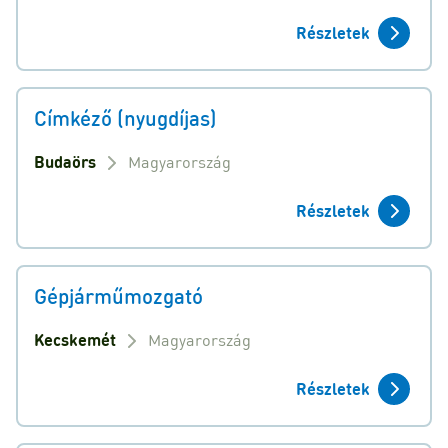
Részletek
Címkéző (nyugdíjas)
Budaörs
Magyarország
Részletek
Gépjárműmozgató
Kecskemét
Magyarország
Részletek