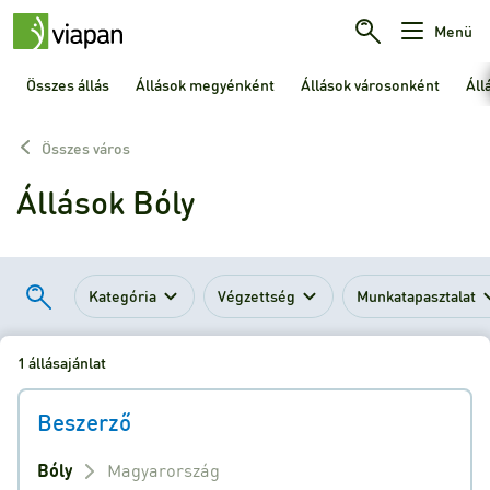
Menü
Összes állás
Állások megyénként
Állások városonként
Áll
Összes város
Állások Bóly
Kategória
Végzettség
Munkatapasztalat
1 állásajánlat
Beszerző
Bóly
Magyarország