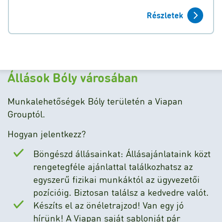
Részletek
Állások Bóly városában
Munkalehetőségek Bóly területén a Viapan
Grouptól.
Hogyan jelentkezz?
Böngészd állásainkat: Állásajánlataink közt
rengetegféle ajánlattal találkozhatsz az
egyszerű fizikai munkáktól az ügyvezetői
pozícióig. Biztosan találsz a kedvedre valót.
Készíts el az önéletrajzod! Van egy jó
hírünk! A Viapan saját sablonját pár