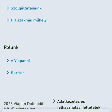
Szolgáltatásaink
HR szakmai műhely
Rólunk
A Viapanról
Karrier
Adatkezelés és
2026 Viapan Dologidő
felhasználási feltételek
Kft. © Minden jog