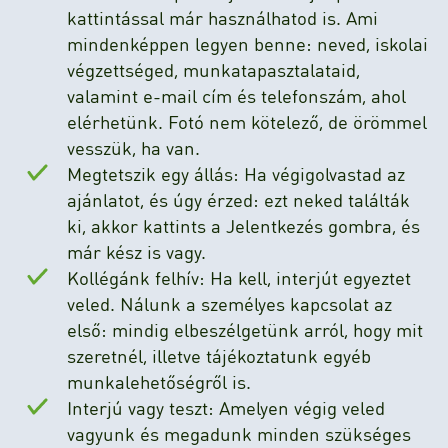
kattintással már használhatod is. Ami
mindenképpen legyen benne: neved, iskolai
végzettséged, munkatapasztalataid,
valamint e-mail cím és telefonszám, ahol
elérhetünk. Fotó nem kötelező, de örömmel
vesszük, ha van.
Megtetszik egy állás: Ha végigolvastad az
ajánlatot, és úgy érzed: ezt neked találták
ki, akkor kattints a Jelentkezés gombra, és
már kész is vagy.
Kollégánk felhív: Ha kell, interjút egyeztet
veled. Nálunk a személyes kapcsolat az
első: mindig elbeszélgetünk arról, hogy mit
szeretnél, illetve tájékoztatunk egyéb
munkalehetőségről is.
Interjú vagy teszt: Amelyen végig veled
vagyunk és megadunk minden szükséges