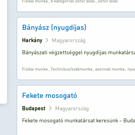
Fizikai munka
,
b kategóriás sofőr állás
,
sofőr állás
Bányász (nyugdíjas)
Harkány
Magyarország
Bányászati végzettséggel nyugdíjas munkatársa
Fizikai munka
,
Technikus/szakmunka
,
azonnali munka
,
nyug
Fekete mosogató
Budapest
Magyarország
Fekete mosogató munkatársat keresünk – Budape