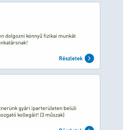
n dolgozni könnyű fizikai munkát
unkatársnak!
Részletek
tnerünk gyári iparterületen belüli
zgató kollegáit! (3 műszak)