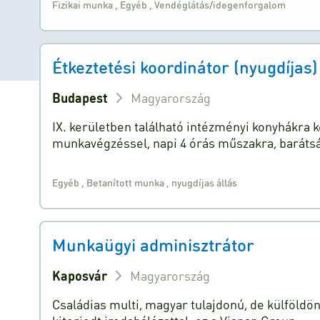
Fizikai munka
,
Egyéb
,
Vendéglátás/idegenforgalom
Étkeztetési koordinátor (nyugdíjas)
Budapest
Magyarország
IX. kerületben található intézményi konyhákra
munkavégzéssel, napi 4 órás műszakra, baráts
Egyéb
,
Betanított munka
,
nyugdíjas állás
Munkaügyi adminisztrátor
Kaposvár
Magyarország
Családias multi, magyar tulajdonú, de külföldö