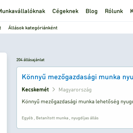
Munkavállalóknak
Cégeknek
Blog
Rólunk
K
t
Állások kategóriánként
204 állásajánlat
Könnyű mezőgazdasági munka nyu
Kecskemét
Magyarország
Könnyű mezőgazdasági munka lehetőség nyug
Egyéb
,
Betanított munka
,
nyugdíjas állás