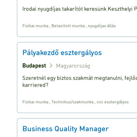
Irodai nyugdíjas takarítót keresünk Keszthelyi
Fizikai munka
,
Betanított munka
,
nyugdíjas állás
Pályakezdő esztergályos
Budapest
Magyarország
Szeretnél egy biztos szakmát megtanulni, fejlőd
karriered?
Fizikai munka
,
Technikus/szakmunka
,
cnc esztergályos
Business Quality Manager