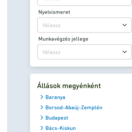
Nyelvismeret
Válassz
Munkavégzés jellege
Válassz
Állások megyénként
Baranya
Borsod-Abaúj-Zemplén
Budapest
Bács-Kiskun