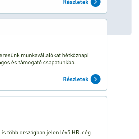
Részletek
 keresünk munkavállalókat hétköznapi
ágos és támogató csapatunkba.
Részletek
n is több országban jelen lévő HR-cég