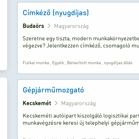
Címkéző (nyugdíjas)
Budaörs
Magyarország
Szeretne egy tiszta, modern munkakörnyezetbe
végezve? Jelentkezzen címkéző, csomagoló m
Fizikai munka
,
Egyéb
,
Betanított munka
,
nyugdíjas állás
Gépjárműmozgató
Kecskemét
Magyarország
Kecskeméti autóipart kiszolgáló logisztikai par
munkavégzésre keresi új telephelyi gépjárműmo