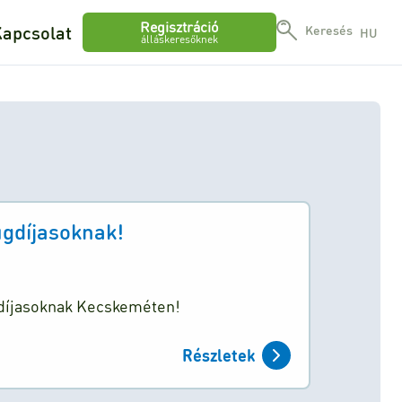
Regisztráció
apcsolat
Keresés
HU
álláskeresőknek
gdíjasoknak!
díjasoknak Kecskeméten!
Részletek