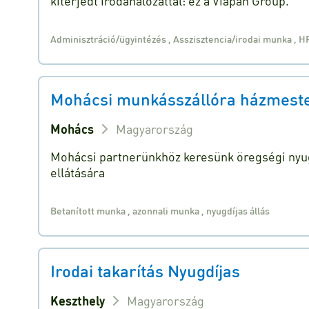
kiterjedt irodahálózattal: ez a Viapan Group.
Adminisztráció/ügyintézés
,
Asszisztencia/irodai munka
,
H
Mohácsi munkásszállóra házmestert
Mohács
Magyarország
Mohácsi partnerünkhöz keresünk öregségi nyug
ellátására
Betanított munka
,
azonnali munka
,
nyugdíjas állás
Irodai takarítás Nyugdíjas
Keszthely
Magyarország