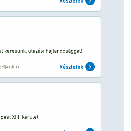
Részletek
t keresünk, utazási hajlandósággal!
Részletek
díjas állás
st XIII. kerület