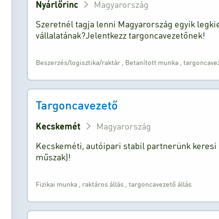
Nyárlőrinc
Magyarország
Szeretnél tagja lenni Magyarország egyik legki
vállalatának?Jelentkezz targoncavezetőnek!
Beszerzés/logisztika/raktár
,
Betanított munka
,
targoncavez
Targoncavezető
Kecskemét
Magyarország
Kecskeméti, autóipari stabil partnerünk keresi 
műszak)!
Fizikai munka
,
raktáros állás
,
targoncavezető állás