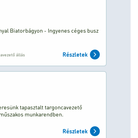
nyal Biatorbágyon - Ingyenes céges busz
Részletek
avezető állás
eresünk tapasztalt targoncavezető
m műszakos munkarendben.
Részletek