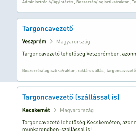
Adminisztráció/ügyintézés
,
Beszerzés/logisztika/raktár
,
T
Targoncavezető
Veszprém
Magyarország
Targoncavezető lehetőség Veszprémben, azonn
Beszerzés/logisztika/raktár
,
raktáros állás
,
targoncavezető
Targoncavezető (szállással is)
Kecskemét
Magyarország
Targoncavezető lehetőség Kecskeméten, azonna
munkarendben-szállással is!