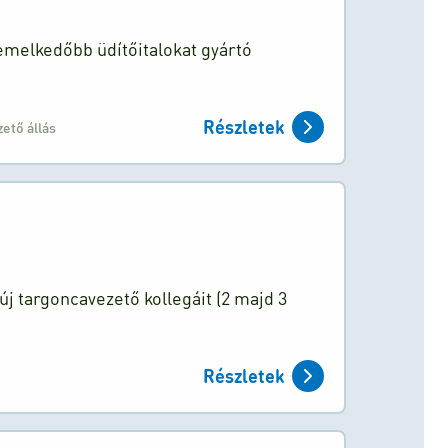
emelkedőbb üdítőitalokat gyártó
Részletek
ető állás
új targoncavezető kollegáit (2 majd 3
Részletek