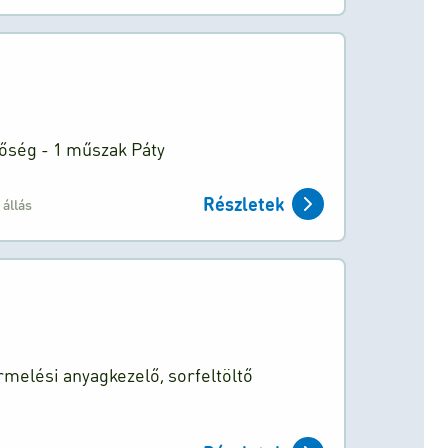
tőség - 1 műszak Páty
Részletek
 állás
rmelési anyagkezelő, sorfeltöltő