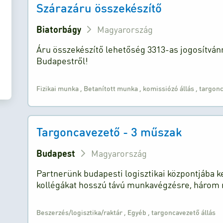
Szárazáru összekészítő
Biatorbágy
Magyarország
Áru összekészítő lehetőség 3313-as jogosítván
Budapestről!
Fizikai munka
,
Betanított munka
,
komissiózó állás
,
targonc
Targoncavezető - 3 műszak
Budapest
Magyarország
Partnerünk budapesti logisztikai központjába k
kollégákat hosszú távú munkavégzésre, háro
Beszerzés/logisztika/raktár
,
Egyéb
,
targoncavezető állás