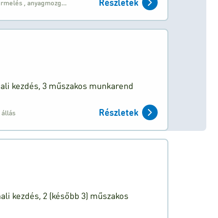
Részletek
ermelés
,
anyagmozgató
,
targoncavezető állás
ali kezdés, 3 műszakos munkarend
Részletek
 állás
li kezdés, 2 (később 3) műszakos