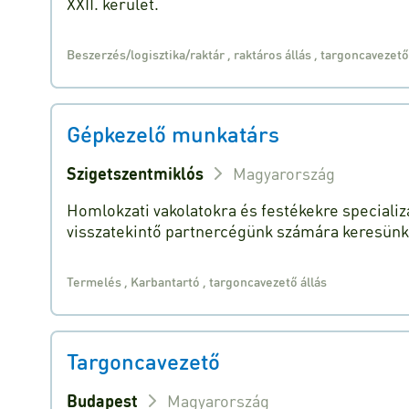
XXII. kerület.
Beszerzés/logisztika/raktár
,
raktáros állás
,
targoncavezető
Gépkezelő munkatárs
Szigetszentmiklós
Magyarország
Homlokzati vakolatokra és festékekre specializ
visszatekintő partnercégünk számára keresünk
Termelés
,
Karbantartó
,
targoncavezető állás
Targoncavezető
Budapest
Magyarország