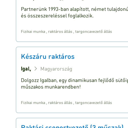
Partnerünk 1993-ban alapított, német tulajdonú
és összeszereléssel foglalkozik.
Fizikai munka
,
raktáros állás
,
targoncavezető állás
Készáru raktáros
Igal,
Magyarország
Dolgozz Igalban, egy dinamikusan fejlődő sütőipa
műszakos munkarendben!
Fizikai munka
,
raktáros állás
,
targoncavezető állás
Raktári csoportvezető (3 műszak)