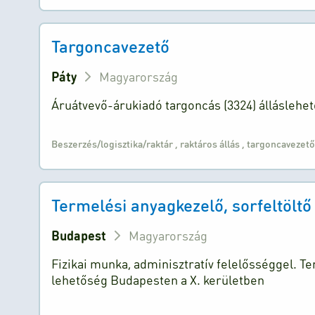
Targoncavezető
Páty
Magyarország
Áruátvevő-árukiadó targoncás (3324) álláslehe
Beszerzés/logisztika/raktár
,
raktáros állás
,
targoncavezető
Termelési anyagkezelő, sorfeltöltő
Budapest
Magyarország
Fizikai munka, adminisztratív felelősséggel. Te
lehetőség Budapesten a X. kerületben