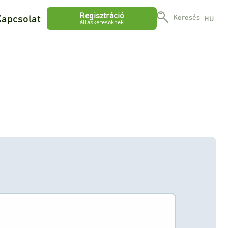
Regisztráció
apcsolat
Keresés
HU
álláskeresőknek