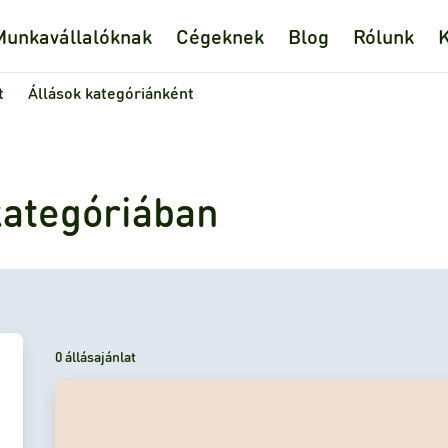
Munkavállalóknak
Cégeknek
Blog
Rólunk
K
t
Állások kategóriánként
kategóriában
0 állásajánlat