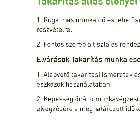
Takarítás állás előnyei
1. Rugalmas munkaidő és lehetős
részvételre.
2. Fontos szerep a tiszta és rend
Elvárások Takarítás munka es
1. Alapvető takarítási ismeretek é
eszközök használatában.
2. Képesség önálló munkavégzésre 
elvégzésére a meghatározott időke