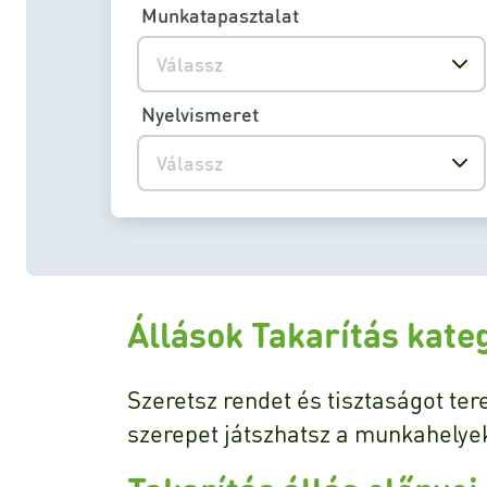
Munkatapasztalat
Válassz
Nyelvismeret
Válassz
Állások Takarítás kate
Szeretsz rendet és tisztaságot ter
szerepet játszhatsz a munkahelyek