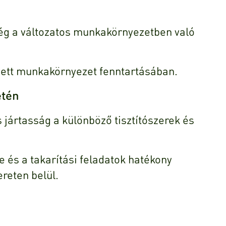
ég a változatos munkakörnyezetben való
ezett munkakörnyezet fenntartásában.
etén
s jártasság a különböző tisztítószerek és
és a takarítási feladatok hatékony
reten belül.