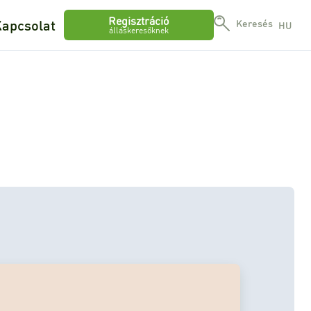
Regisztráció
apcsolat
Keresés
HU
álláskeresőknek