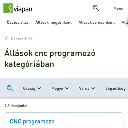
Menü
Összes állás
Állások megyénként
Állások városonként
Áll
Összes állás
Állások cnc programozó
kategóriában
Ország
Megye
Város
Végzettség
2 állásajánlat
CNC programozó