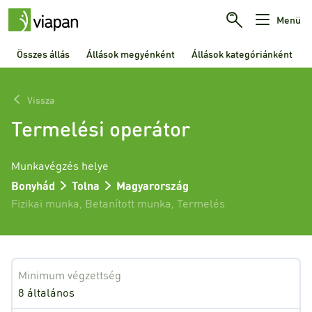
Menü
Összes állás
Állások megyénként
Állások kategóriánként
Vissza
Termelési operátor
Munkavégzés helye
Bonyhád
Tolna
Magyarország
Fizikai munka
,
Betanított munka
,
Termelés
Minimum végzettség
8 általános