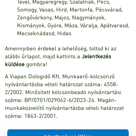
Tevel, Magyaregregy, Szalatnak, Pécs,
Somogy, Vasas, Hird, Martonfa, Pécsvárad,
Zengővárkony, Majos, Nagymányok,
Kismányok, Györe, Máza, Váralja, Apátvarasd,
Mecseknádasd, Hidas
Amennyiben érdekel a lehetőség, töltsd ki az
alábbi űrlapot, majd kattints a
Jelentkezés
küldése
gombra!
A Viapan Dologidő Kft. Munkaerő-kölcsönző
nyilvántartásba vételi határozat száma: 4558-
2/2002. Minősített kölcsönbeadó nyilvántartási
száma: BP/0701/029062-6/2023-26. Magán-
munkaközvetítő nyilvántartásba vételi határozat
száma: 1843-2/2001.