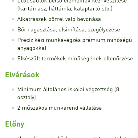
Luxusautók belső elemeinek kézi készítése
(kartámasz, háttámla, kalaptartó stb.)
Alkatrészek bőrrel való bevonása
Bőr ragasztása, elsimítása, szegélyezése
Precíz kézi munkavégzés prémium minőségű
anyagokkal
Elkészült termékek minőségének ellenőrzése
Elvárások
Minimum általános iskolai végzettség (8.
osztály)
2 műszakos munkarend vállalása
Előny