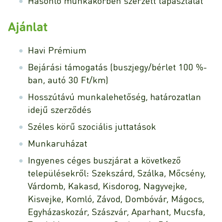
Hasonló munkakörben szerzett tapasztalat
Ajánlat
Havi Prémium
Bejárási támogatás (buszjegy/bérlet 100 %-
ban, autó 30 Ft/km)
Hosszútávú munkalehetőség, határozatlan
idejű szerződés
Széles körű szociális juttatások
Munkaruházat
Ingyenes céges buszjárat a következő
településekről: Szekszárd, Szálka, Mőcsény,
Várdomb, Kakasd, Kisdorog, Nagyvejke,
Kisvejke, Komló, Závod, Dombóvár, Mágocs,
Egyházaskozár, Szászvár, Aparhant, Mucsfa,