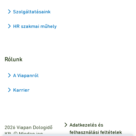
Szolgáltatásaink
HR szakmai műhely
Rólunk
A Viapanról
Karrier
Adatkezelés és
2026 Viapan Dologidő
felhasználási feltételek
Kft. © Minden jog