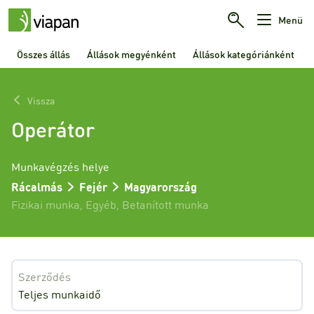
Menü
Összes állás
Állások megyénként
Állások kategóriánként
Vissza
Operátor
Munkavégzés helye
Rácalmás
Fejér
Magyarország
Fizikai munka
,
Egyéb
,
Betanított munka
Szerződés
Teljes munkaidő