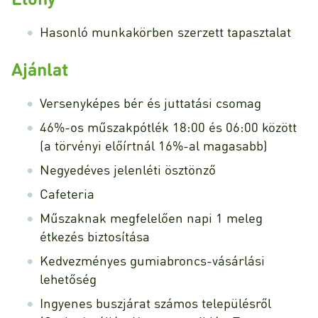
Hasonló munkakörben szerzett tapasztalat
Ajánlat
Versenyképes bér és juttatási csomag
46%-os műszakpótlék 18:00 és 06:00 között
(a törvényi előírtnál 16%-al magasabb)
Negyedéves jelenléti ösztönző
Cafeteria
Műszaknak megfelelően napi 1 meleg
étkezés biztosítása
Kedvezményes gumiabroncs-vásárlási
lehetőség
Ingyenes buszjárat számos településről