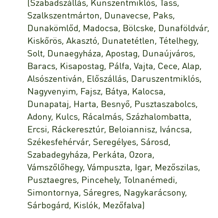
(Szabadszállás, Kunszentmiklós, Tass,
Szalkszentmárton, Dunavecse, Paks,
Dunakömlőd, Madocsa, Bölcske, Dunaföldvár,
Kiskőrös, Akasztó, Dunatetétlen, Tételhegy,
Solt, Dunaegyháza, Apostag, Dunaújváros,
Baracs, Kisapostag, Pálfa, Vajta, Cece, Alap,
Alsószentiván, Előszállás, Daruszentmiklós,
Nagyvenyim, Fajsz, Bátya, Kalocsa,
Dunapataj, Harta, Besnyő, Pusztaszabolcs,
Adony, Kulcs, Rácalmás, Százhalombatta,
Ercsi, Ráckeresztúr, Beloiannisz, Iváncsa,
Székesfehérvár, Seregélyes, Sárosd,
Szabadegyháza, Perkáta, Ozora,
Vámszőlőhegy, Vámpuszta, Igar, Mezőszilas,
Pusztaegres, Pincehely, Tolnanémedi,
Simontornya, Sáregres, Nagykarácsony,
Sárbogárd, Kislók, Mezőfalva)