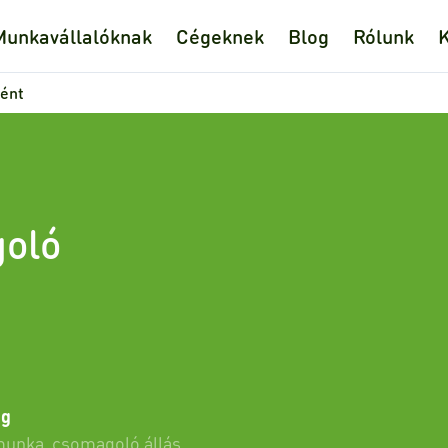
Munkavállalóknak
Cégeknek
Blog
Rólunk
K
ként
goló
ág
 munka
,
csomagoló állás