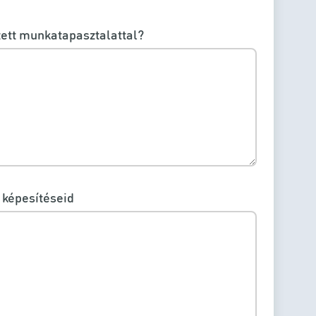
zett munkatapasztalattal?
 képesítéseid