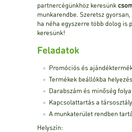
partnercégünkhöz keresünk
csom
munkarendbe. Szeretsz gyorsan, p
ha néha egyszerre több dolog is 
keresünk!
Feladatok
Promóciós és ajándéktermék
Termékek beállókba helyezé
Darabszám és minőség folya
Kapcsolattartás a társosztál
A munkaterület rendben tart
Helyszín: