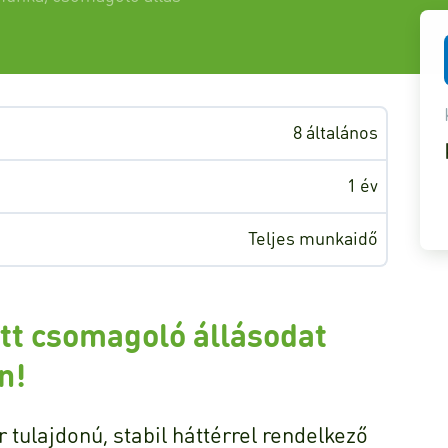
8 általános
1 év
Teljes munkaidő
ott csomagoló állásodat
n!
tulajdonú, stabil háttérrel rendelkező