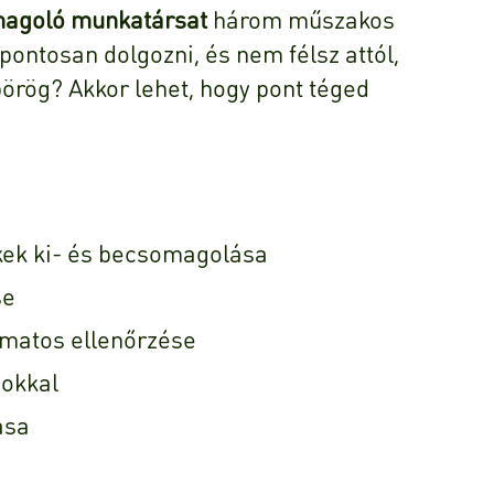
agoló munkatársat
három műszakos
ontosan dolgozni, és nem félsz attól,
pörög? Akkor lehet, hogy pont téged
ek ki- és becsomagolása
se
matos ellenőrzése
yokkal
ása