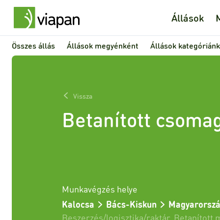
Állások
Összes állás
Állások megyénként
Állások kategórián
Vissza
Betanított csoma
Munkavégzés helye
Kalocsa
Bács-Kiskun
Magyarorsz
Beszerzés/logisztika/raktár
,
Betanított