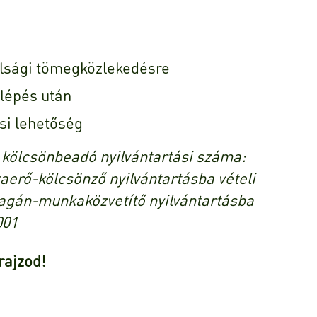
lsági tömegközlekedésre
lépés után
si lehetőség
t kölcsönbeadó nyilvántartási száma:
erő-kölcsönző nyilvántartásba vételi
agán-munkaközvetítő nyilvántartásba
001
rajzod!