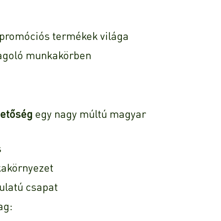
promóciós termékek világa
magoló munkakörben
hetőség
egy nagy múltú magyar
s
akörnyezet
ulatú csapat
ag: