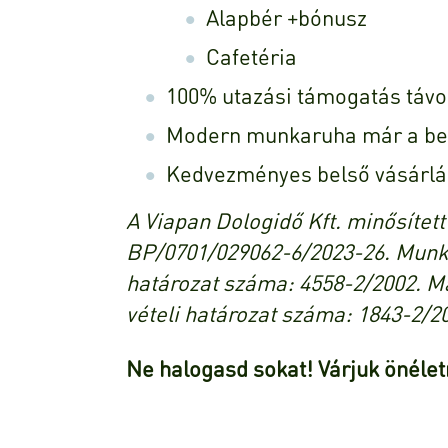
Alapbér +bónusz
Cafetéria
100% utazási támogatás távo
Modern munkaruha már a be
Kedvezményes belső vásárlá
A Viapan Dologidő Kft. minősítet
BP/0701/029062-6/2023-26. Munka
határozat száma: 4558-2/2002. M
vételi határozat száma: 1843-2/2
Ne halogasd sokat! Várjuk önélet