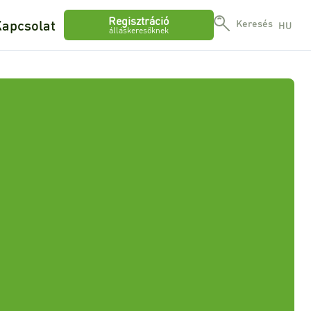
Regisztráció
apcsolat
Keresés
HU
álláskeresőknek