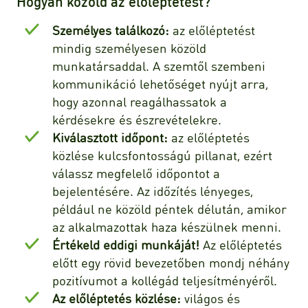
Hogyan közöld az előléptetést?
Személyes találkozó:
az előléptetést
mindig személyesen közöld
munkatársaddal. A szemtől szembeni
kommunikáció lehetőséget nyújt arra,
hogy azonnal reagálhassatok a
kérdésekre és észrevételekre.
Kiválasztott időpont:
az előléptetés
közlése kulcsfontosságú pillanat, ezért
válassz megfelelő időpontot a
bejelentésére. Az időzítés lényeges,
például ne közöld péntek délután, amikor
az alkalmazottak haza készülnek menni.
Értékeld eddigi munkáját!
Az előléptetés
előtt egy rövid bevezetőben mondj néhány
pozitívumot a kollégád teljesítményéről.
Az előléptetés közlése:
világos és