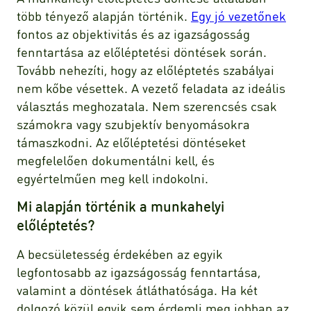
több tényező alapján történik.
Egy jó vezetőnek
fontos az objektivitás és az igazságosság
fenntartása az előléptetési döntések során.
Tovább nehezíti, hogy az előléptetés szabályai
nem kőbe vésettek. A vezető feladata az ideális
választás meghozatala. Nem szerencsés csak
számokra vagy szubjektív benyomásokra
támaszkodni. Az előléptetési döntéseket
megfelelően dokumentálni kell, és
egyértelműen meg kell indokolni.
Mi alapján történik a munkahelyi
előléptetés?
A becsületesség érdekében az egyik
legfontosabb az igazságosság fenntartása,
valamint a döntések átláthatósága. Ha két
dolgozó közül egyik sem érdemli meg jobban az