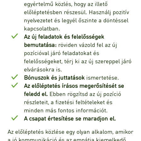
egyértelmű közlés, hogy az illető
előléptetésben részesül. Használj pozitív
nyelvezetet és legyél őszinte a döntéssel
kapcsolatban.
Az új feladatok és felelősségek
bemutatása:
röviden vázold fel az új
pozícióval járó feladatokat és
felelősségeket, térj ki az új szereppel járó
elvárásokra is.
Bónuszok és juttatások
ismertetése.
Az előléptetés írásos megerősítését se
feledd el.
Ebben rögzítsd az új pozíció
részleteit, a fizetési feltételeket és
minden más fontos információt.
A csapat értesítése se maradjon el.
Az előléptetés közlése egy olyan alkalom, amikor
a jó kommunikáció és az empátia kiemelkedő