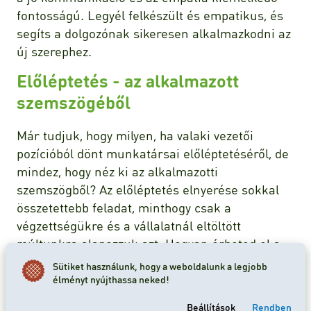
fontosságú. Legyél felkészült és empatikus, és
segíts a dolgozónak sikeresen alkalmazkodni az
új szerephez.
Előléptetés - az alkalmazott
szemszögéből
Már tudjuk, hogy milyen, ha valaki vezetői
pozícióból dönt munkatársai előléptetéséről, de
mindez, hogy néz ki az alkalmazotti
szemszögből? Az előléptetés elnyerése sokkal
összetettebb feladat, minthogy csak a
végzettségükre és a vállalatnál eltöltött
múltunkra alapozzuk azt. Hogyan érheted el a
kitűzött célt?
Sütiket használunk, hogy a weboldalunk a legjobb
élményt nyújthassa neked!
Mit tegyél a munkahelyi előrejutás
érdekében?
Beállítások
Rendben