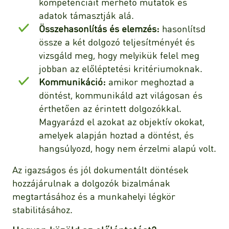
kompetenciáit mérhető mutatók és
adatok támasztják alá.
Összehasonlítás és elemzés:
hasonlítsd
össze a két dolgozó teljesítményét és
vizsgáld meg, hogy melyikük felel meg
jobban az előléptetési kritériumoknak.
Kommunikáció:
amikor meghoztad a
döntést, kommunikáld azt világosan és
érthetően az érintett dolgozókkal.
Magyarázd el azokat az objektív okokat,
amelyek alapján hoztad a döntést, és
hangsúlyozd, hogy nem érzelmi alapú volt.
Az igazságos és jól dokumentált döntések
hozzájárulnak a dolgozók bizalmának
megtartásához és a munkahelyi légkör
stabilitásához.