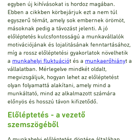
egyben új kihívásokat is hordoz magában.
Ebben a cikkben körbejárjuk ezt a nem túl
egyszerű témát, amely sok embernek örömöt,
másoknak pedig a távozást jelenti. A jó
előléptetés kulcsfontosságú a munkavállalók
motivációjának és lojalitásának fenntartásához,
míg a rossz előléptetési gyakorlatok növelhetik
a
munkahelyi fluktuáció
t és a
munkaerőhiány
t a
vállalatban. Mérlegelve mindkét oldalt,
megvizsgáljuk, hogyan lehet az előléptetést
olyan folyamattá alakítani, amely mind a
munkáltató, mind az alkalmazott számára
előnyös és hosszú távon kifizetődő.
Előléptetés - a vezető
szemszögéből
A munkahelyi előléptetés döntése általában