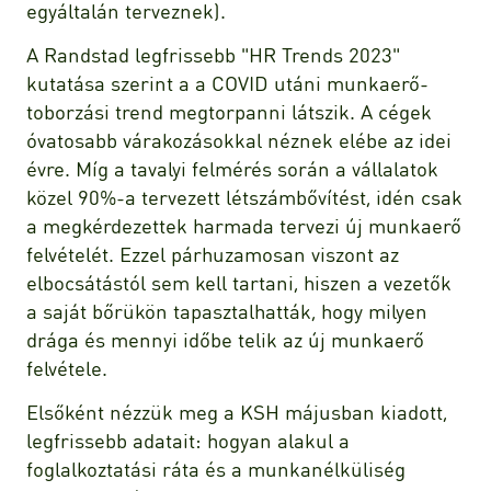
egyáltalán terveznek).
A Randstad legfrissebb "HR Trends 2023"
kutatása szerint a a COVID utáni munkaerő-
toborzási trend megtorpanni látszik. A cégek
óvatosabb várakozásokkal néznek elébe az idei
évre. Míg a tavalyi felmérés során a vállalatok
közel 90%-a tervezett létszámbővítést, idén csak
a megkérdezettek harmada tervezi új munkaerő
felvételét. Ezzel párhuzamosan viszont az
elbocsátástól sem kell tartani, hiszen a vezetők
a saját bőrükön tapasztalhatták, hogy milyen
drága és mennyi időbe telik az új munkaerő
felvétele.
Elsőként nézzük meg a KSH májusban kiadott,
legfrissebb adatait: hogyan alakul a
foglalkoztatási ráta és a munkanélküliség