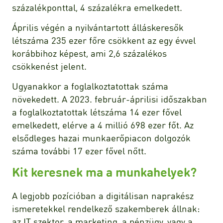
százalékponttal, 4 százalékra emelkedett.
Április végén a nyilvántartott álláskeresők
létszáma 235 ezer főre csökkent az egy évvel
korábbihoz képest, ami 2,6 százalékos
csökkenést jelent.
Ugyanakkor a foglalkoztatottak száma
növekedett. A 2023. február-áprilisi időszakban
a foglalkoztatottak létszáma 14 ezer fővel
emelkedett, elérve a 4 millió 698 ezer főt. Az
elsődleges hazai munkaerőpiacon dolgozók
száma további 17 ezer fővel nőtt.
Kit keresnek ma a munkahelyek?
A legjobb pozícióban a digitálisan naprakész
ismeretekkel rendelkező szakemberek állnak:
az IT szektor, a marketing, a pénzügy, vagy a