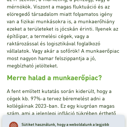
mérnökök. Viszont a magas fluktuáció és az
elöregedő társadalom miatt folyamatos igény
van a fizikai munkásokra is, a munkaerőhiány
ezeket a területeket is jócskán érinti. Ilyenek az
építőipar, a termelési cégek, vagy a
raktározással és logisztikával foglalkozó
vállalatok. Vagy akár a sofőrök! A munkaerőpiac
most nagyon hamar felszippantja a jó,
megbízható jelölteket.
Merre halad a munkaerőpiac?
A fent említett kutatás során kiderült, hogy a
cégek kb. 97%-a tervez béremelést adni a
kollégáinak 2023-ban. Ez egy kiugróan magas
szám, ami a jelenlegi infláció tükrében érthető
is. A gond viszont az, hogy a vállalatok által
Sütiket használunk, hogy a weboldalunk a legjobb