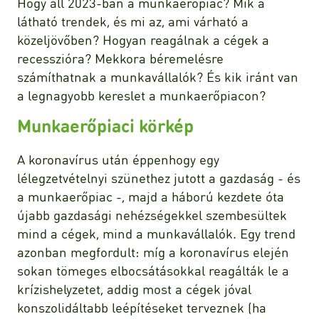
Hogy áll 2023-ban a munkaerőpiac? Mik a
látható trendek, és mi az, ami várható a
közeljövőben? Hogyan reagálnak a cégek a
recesszióra? Mekkora béremelésre
számíthatnak a munkavállalók? És kik iránt van
a legnagyobb kereslet a munkaerőpiacon?
Munkaerőpiaci körkép
A koronavírus után éppenhogy egy
lélegzetvételnyi szünethez jutott a gazdaság - és
a munkaerőpiac -, majd a háború kezdete óta
újabb gazdasági nehézségekkel szembesültek
mind a cégek, mind a munkavállalók. Egy trend
azonban megfordult: míg a koronavírus elején
sokan tömeges elbocsátásokkal reagálták le a
krízishelyzetet, addig most a cégek jóval
konszolidáltabb leépítéseket terveznek (ha