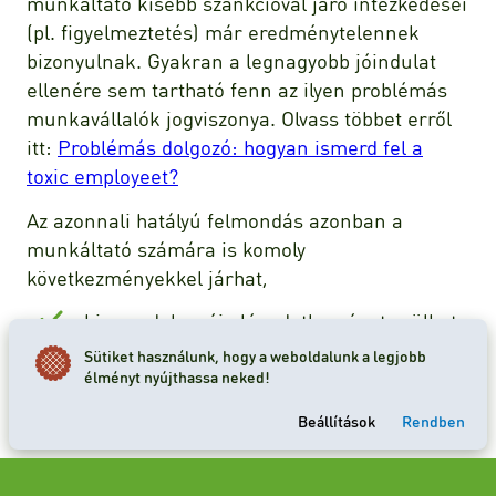
munkáltató kisebb szankcióval járó intézkedései
(pl. figyelmeztetés) már eredménytelennek
bizonyulnak. Gyakran a legnagyobb jóindulat
ellenére sem tartható fenn az ilyen problémás
munkavállalók jogviszonya. Olvass többet erről
itt:
Problémás dolgozó: hogyan ismerd fel a
toxic employeet?
Az azonnali hatályú felmondás azonban a
munkáltató számára is komoly
következményekkel járhat,
hiszen dolgozói elégedetlenséget szülhet;
romolhat az ‘employer branding’;
Sütiket használunk, hogy a weboldalunk a legjobb
és átmeneti munkaerőhiány léphet fel.
élményt nyújthassa neked!
Beállítások
Rendben
Próbaidő alatti felmondás
A próbaidő célja, hogy a felek eldöntsék