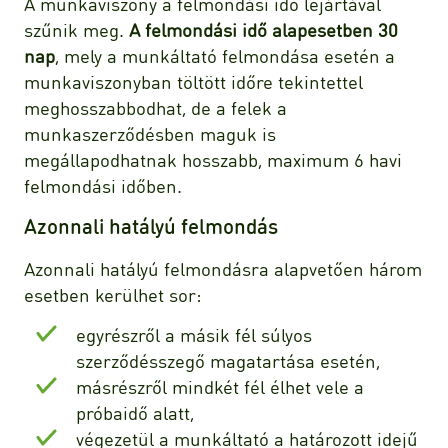
A munkaviszony a felmondási idő lejártával
szűnik meg.
A felmondási idő alapesetben 30
nap
, mely a munkáltató felmondása esetén a
munkaviszonyban töltött időre tekintettel
meghosszabbodhat, de a felek a
munkaszerződésben maguk is
megállapodhatnak hosszabb, maximum 6 havi
felmondási időben.
Azonnali hatályú felmondás
Azonnali hatályú felmondásra alapvetően három
esetben kerülhet sor:
egyrészről a másik fél súlyos
szerződésszegő magatartása esetén,
másrészről mindkét fél élhet vele a
próbaidő alatt,
végezetül a munkáltató a határozott idejű