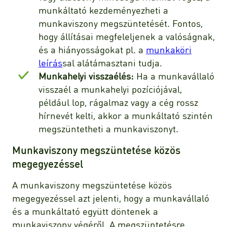
munkáltató kezdeményezheti a
munkaviszony megszüntetését. Fontos,
hogy állításai megfeleljenek a valóságnak,
és a hiányosságokat pl. a
munkaköri
leírás
sal alátámasztani tudja.
Munkahelyi visszaélés:
Ha a munkavállaló
visszaél a munkahelyi pozíciójával,
például lop, rágalmaz vagy a cég rossz
hírnevét kelti, akkor a munkáltató szintén
megszüntetheti a munkaviszonyt.
Munkaviszony megszüntetése közös
megegyezéssel
A munkaviszony megszüntetése közös
megegyezéssel azt jelenti, hogy a munkavállaló
és a munkáltató együtt döntenek a
munkaviszony végéről. A megszüntetésre