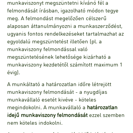
munkaviszonyt megszüntetni kívánó fél a
felmondását írásban, igazolható módon tegye
meg. A felmondást megelőzően célszerű
alaposan áttanulmányozni a munkaszerződést,
ugyanis fontos rendelkezéseket tartalmazhat az
egyoldalú megszüntetést illetően (pl. a
munkaviszony felmondással való
megszüntetésének lehetősége kizárható a
munkaviszony kezdetétől számított maximum 1
évig).
A munkáltató a határozatlan időre létrejött
munkaviszony felmondását - a nyugdíjas
munkavállaló esetét kivéve - köteles
megindokolni. A munkavállaló a
határozatlan
idejű munkaviszony felmondását
ezzel szemben
nem köteles indokolni.