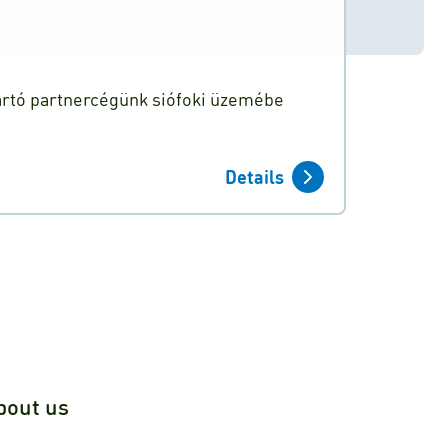
yártó partnercégünk siófoki üzemébe
Details
bout us