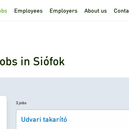
obs
Employees
Employers
About us
Conta
obs in Siófok
3 jobs
Udvari takarító