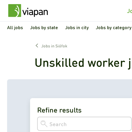
J
All jobs
Jobs by state
Jobs in city
Jobs by category
Jobs in Siófok
Unskilled worker j
Refine results