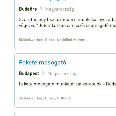
Budaörs
Magyarország
Szeretne egy tiszta, modern munkakörnyezetbe
végezve? Jelentkezzen címkéző, csomagoló m
Skilled worker
,
Other
,
Unskilled worker
,
Fekete mosogató
Budapest
Magyarország
Fekete mosogató munkatársat keresünk – Budape
Skilled worker
,
Other
,
HORECA