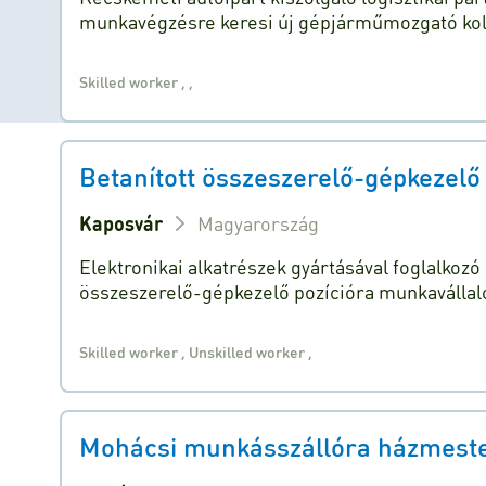
munkavégzésre keresi új gépjárműmozgató koll
Skilled worker
,
,
Betanított összeszerelő-gépkezelő
Kaposvár
Magyarország
Elektronikai alkatrészek gyártásával foglalkoz
összeszerelő-gépkezelő pozícióra munkavállal
Skilled worker
,
Unskilled worker
,
Mohácsi munkásszállóra házmestert