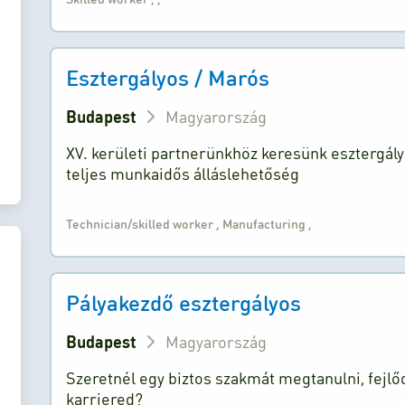
Esztergályos / Marós
Budapest
Magyarország
XV. kerületi partnerünkhöz keresünk esztergál
teljes munkaidős álláslehetőség
Technician/skilled worker
,
Manufacturing
,
Pályakezdő esztergályos
Budapest
Magyarország
Szeretnél egy biztos szakmát megtanulni, fejlőd
karriered?