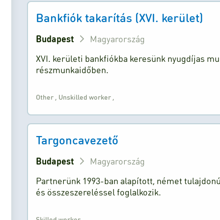
Bankfiók takarítás (XVI. kerület)
Budapest
Magyarország
XVI. kerületi bankfiókba keresünk nyugdíjas mun
részmunkaidőben.
Other
,
Unskilled worker
,
Targoncavezető
Budapest
Magyarország
Partnerünk 1993-ban alapított, német tulajdonú
és összeszereléssel foglalkozik.
Skilled worker
,
,