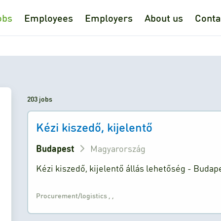
obs
Employees
Employers
About us
Conta
203 jobs
Kézi kiszedő, kijelentő
Budapest
Magyarország
Kézi kiszedő, kijelentő állás lehetőség - Budape
Procurement/logistics
,
,