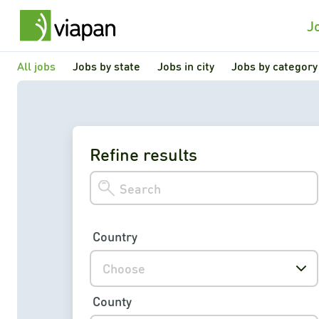
J
All jobs
Jobs by state
Jobs in city
Jobs by category
Refine results
Country
Choose
County