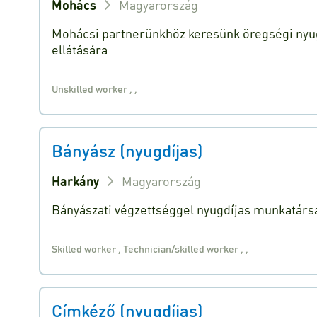
Mohács
Magyarország
Mohácsi partnerünkhöz keresünk öregségi nyug
ellátására
Unskilled worker
,
,
Bányász (nyugdíjas)
Harkány
Magyarország
Bányászati végzettséggel nyugdíjas munkatársa
Skilled worker
,
Technician/skilled worker
,
,
Címkéző (nyugdíjas)