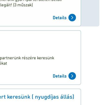
egáit! (3 műszak)
Details
ó partnerünk részére keresünk
ókat
Details
 keresünk ( nyugdíjas állás)