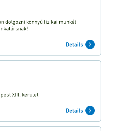
n dolgozni könnyű fizikai munkát
unkatársnak!
Details
st XIII. kerület
Details