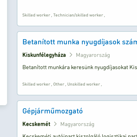
Skilled worker
,
Technician/skilled worker
,
Betanított munka nyugdíjasok szá
Kiskunfélegyháza
Magyarország
Betanított munkára keresünk nyugdíjasokat Ki
Skilled worker
,
Other
,
Unskilled worker
,
Gépjárműmozgató
Kecskemét
Magyarország
Kecskeméti autóipart kiszolgáló logisztikai par