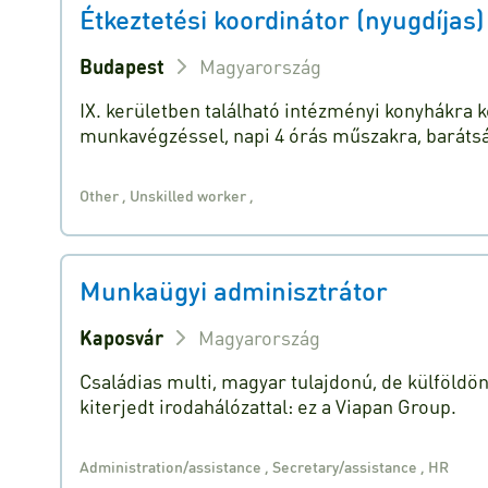
Étkeztetési koordinátor (nyugdíjas)
Budapest
Magyarország
IX. kerületben található intézményi konyhákra
munkavégzéssel, napi 4 órás műszakra, baráts
Other
,
Unskilled worker
,
Munkaügyi adminisztrátor
Kaposvár
Magyarország
Családias multi, magyar tulajdonú, de külföldö
kiterjedt irodahálózattal: ez a Viapan Group.
Administration/assistance
,
Secretary/assistance
,
HR