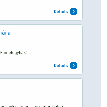
Details
mára
skunfélegyházára
Details
tnerünk gyári iparterületen belüli