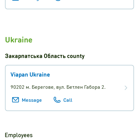
Ukraine
Закарпатська Область
county
Viapan Ukraine
90202 м. Берегове, вул. Бетлен Габорa 2.
Message
Call
Employees