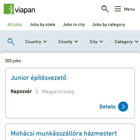
Menu
All jobs
Jobs by state
Jobs in city
Jobs by category
Country
County
City
Category
202 jobs
Junior építésvezető
Kaposvár
Magyarország
Details
Mohácsi munkásszállóra házmestert